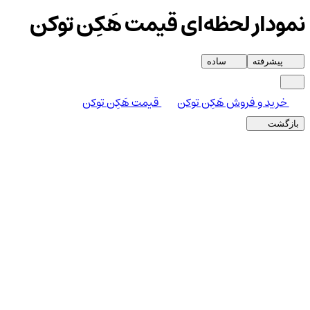
نمودار لحظه‌ای قیمت هَکِن توکن
پیشرفته
ساده
خرید و فروش هَکِن توکن
قیمت هَکِن توکن
بازگشت