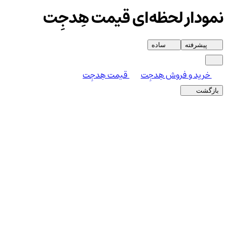
نمودار لحظه‌ای قیمت هِدجِت
پیشرفته
ساده
خرید و فروش هِدجِت
قیمت هِدجِت
بازگشت