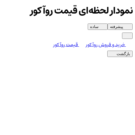
نمودار لحظه‌ای قیمت روآ کور
پیشرفته
ساده
خرید و فروش روآ کور
قیمت روآ کور
بازگشت