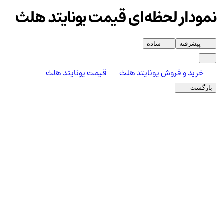
نمودار لحظه‌ای قیمت یونایتد هلث
پیشرفته
ساده
خرید و فروش یونایتد هلث
قیمت یونایتد هلث
بازگشت