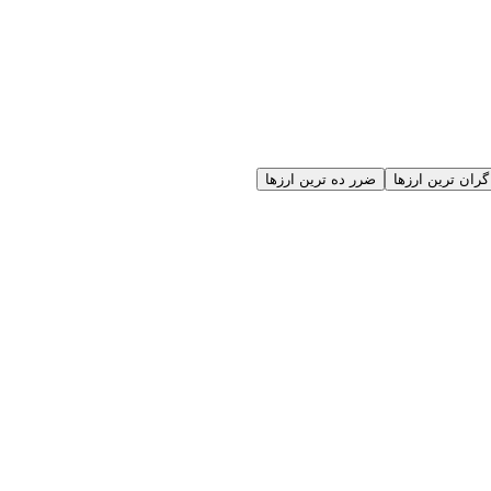
گران ترین ارزها
ضرر ده ترین ارزها