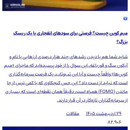
میم کوین چیست؟ فرصتی برای سودهای انفجاری یا یک ریسک
بزرگ؟
شاید شما هم با دیدن رشدهای چند هزار درصدی ارزهایی با نام و
آیکون سگ و قورباغه، این سوال را از خود پرسیده‌اید که ماجرای «میم
کوین‌ها» واقعاً چیست و آیا این تب‌وتاب، یک فرصت سرمایه‌گذاری
است که نباید از دست داد؟ این حس کنجکاوی که با کمی ترس از جا
ماندن (FOMO) همراه است، دقیقاً همان نقطه‌ای است که بسیاری
از سرمایه‌گذاران تازه‌کار در آن قرار دارند.
۲۹ اردیبهشت ۱۴۰۵
مقالات
82,906