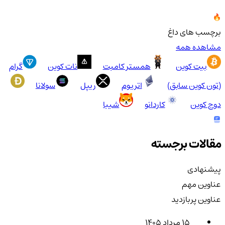
برچسب های داغ
مشاهده همه
بیت کوین
همستر کامبت
نات کوین
گرام
(تون کوین سابق)
اتریوم
ریپل
سولانا
دوج کوین
کاردانو
شیبا
مقالات برجسته
پیشنهادی
عناوین مهم
عناوین پربازدید
۱۵ مرداد ۱۴۰۵