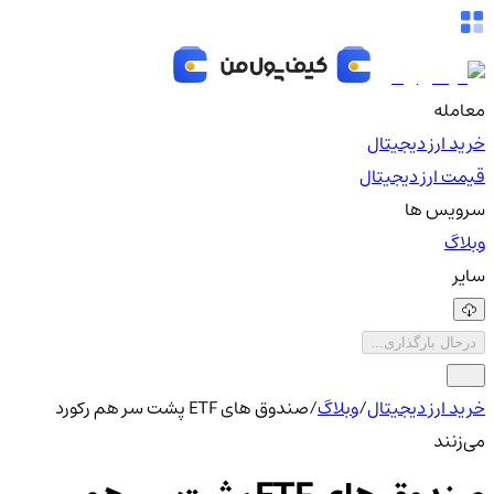
معامله
خرید ارز دیجیتال
قیمت ارز دیجیتال
سرویس ها
وبلاگ
سایر
درحال بارگذاری...
خرید ارز دیجیتال
/
وبلاگ
/
صندوق های ETF پشت سر هم رکورد
می‌زنند