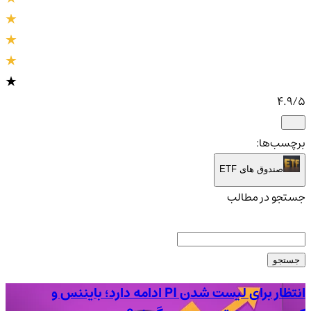
4.9
/5
برچسب‌ها:
صندوق های ETF
جستجو در مطالب
جستجو
انتظار برای لیست شدن PI ادامه دارد؛ بایننس و