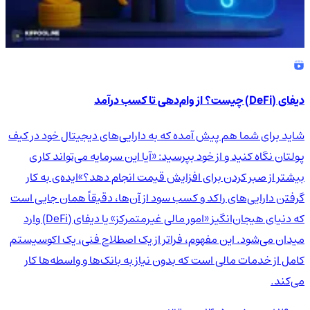
دیفای (DeFi) چیست؟ از وام‌دهی تا کسب درآمد
شاید برای شما هم پیش آمده که به دارایی‌های دیجیتال خود در کیف
پولتان نگاه کنید و از خود بپرسید: «آیا این سرمایه می‌تواند کاری
بیشتر از صبر کردن برای افزایش قیمت انجام دهد؟»ایده‌ی به کار
گرفتن دارایی‌های راکد و کسب سود از آن‌ها، دقیقاً همان جایی است
که دنیای هیجان‌انگیز «امور مالی غیرمتمرکز» یا دیفای (DeFi) وارد
میدان می‌شود. این مفهوم، فراتر از یک اصطلاح فنی، یک اکوسیستم
کامل از خدمات مالی است که بدون نیاز به بانک‌ها و واسطه‌ها کار
می‌کند.