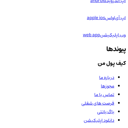
اپ اندروید
android
اپ آی‌او‌اس
apple ios
وب اپلیکیشن
web app
پیوندها
کیف پول من
درباره ما
مجوزها
تماس با ما
فرصت های شغلی
باگ بانتی
دانلود اپلیکیشن