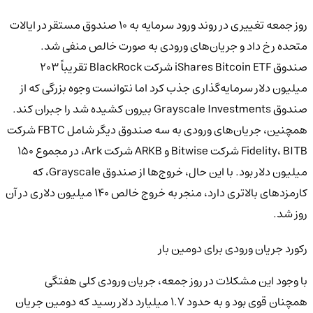
روز جمعه تغییری در روند ورود سرمایه به 10 صندوق مستقر در ایالات
متحده رخ داد و جریان‌های ورودی به صورت خالص منفی شد.
صندوق iShares Bitcoin ETF شرکت BlackRock تقریباً 203
میلیون دلار سرمایه‌گذاری جذب کرد اما نتوانست وجوه بزرگی که از
صندوق Grayscale Investments بیرون کشیده شد را جبران کند.
همچنین، جریان‌های ورودی به سه صندوق دیگر شامل FBTC شرکت
Fidelity، BITB شرکت Bitwise و ARKB شرکت Ark، در مجموع 150
میلیون دلار بود. با این حال، خروج‌ها از صندوق Grayscale، که
کارمزدهای بالاتری دارد، منجر به خروج خالص 140 میلیون دلاری در آن
روز شد.
رکورد جریان ورودی برای دومین بار
با وجود این مشکلات در روز جمعه، جریان ورودی کلی هفتگی
همچنان قوی بود و به حدود 1.7 میلیارد دلار رسید که دومین جریان