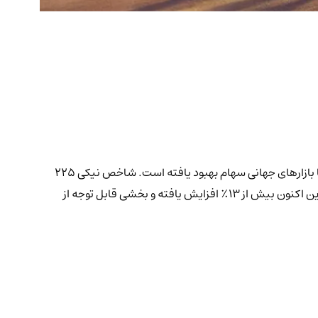
بیت‌کوین، ارز دیجیتال پیشرو، امروز به بالاترین سطح روزانه خود یعنی ۵۶،۲۷۷ دلار رسید، طبق داده‌های Bitstamp. این ارز دیجیتال همزمان با بازارهای جهانی سهام بهبود یافته است. شاخص نیکی ۲۲۵
ژاپن امروز پس از ثبت بزرگترین کاهش قیمت از دهه ۹۰ میلادی، به طور چشمگیری افزایش یافت. پس از کاهش به سطح ۴۹،۵۵۷ دلار، بیت‌کوین اکنون بیش از ۱۳٪ افزایش یافته و بخشی قابل توجه از