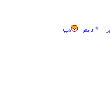
ین
کاردانو
شیبا