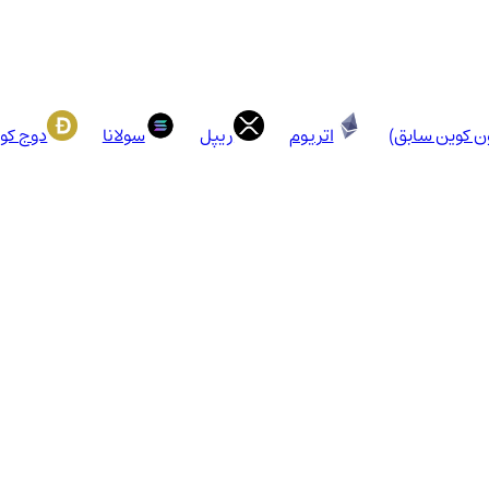
ون کوین سابق)
اتریوم
ریپل
سولانا
دوج کو