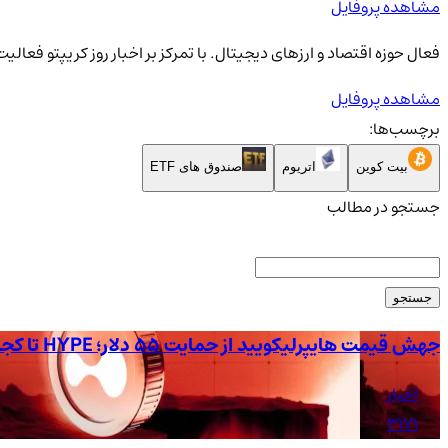
مشاهده پروفایل
فعال حوزه اقتصاد و ارزهای دیجیتال. با تمرکز بر اخبار روز کریپتو فعال
مشاهده پروفایل
برچسب‌ها:
بیت کوین
اتریوم
صندوق های ETF
جستجو در مطالب
جستجو
جهش قیمت هایپرلیکویید از حمایت 55 دلار؛ HYPE تا کجا صعود می‌کند؟
اخبار
3171