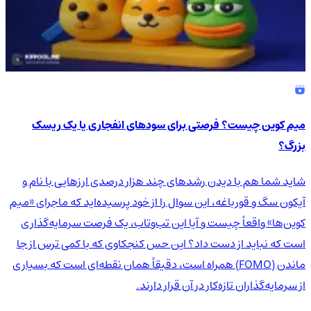
میم کوین چیست؟ فرصتی برای سودهای انفجاری یا یک ریسک
بزرگ؟
شاید شما هم با دیدن رشدهای چند هزار درصدی ارزهایی با نام و
آیکون سگ و قورباغه، این سوال را از خود پرسیده‌اید که ماجرای «میم
کوین‌ها» واقعاً چیست و آیا این تب‌وتاب، یک فرصت سرمایه‌گذاری
است که نباید از دست داد؟ این حس کنجکاوی که با کمی ترس از جا
ماندن (FOMO) همراه است، دقیقاً همان نقطه‌ای است که بسیاری
از سرمایه‌گذاران تازه‌کار در آن قرار دارند.