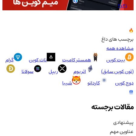
2021
برچسب های داغ
مشاهده همه
بیت کوین
همستر کامبت
نات کوین
گرام
(تون کوین سابق)
اتریوم
ریپل
سولانا
دوج کوین
کاردانو
شیبا
مقالات برجسته
پیشنهادی
عناوین مهم