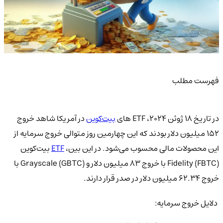
فهرست مطلب
در تاریخ 18 ژوئن 2024، ETF های
بیت‌کوین
در آمریکا شاهد خروج
152 میلیون دلار بودند که این چهارمین روز متوالی خروج سرمایه از
این محصولات مالی محسوب می‌شود. در این بین،
ETF
بیت‌کوین
Fidelity (FBTC) با خروج 83 میلیون دلار و Grayscale (GBTC) با
خروج 62.34 میلیون دلار در صدر قرار دارند.
دلایل خروج سرمایه: