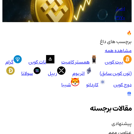
اخبار
3170
برچسب های داغ
مشاهده همه
بیت کوین
همستر کامبت
نات کوین
گرام
(تون کوین سابق)
اتریوم
ریپل
سولانا
دوج کوین
کاردانو
شیبا
مقالات برجسته
پیشنهادی
عناوین مهم