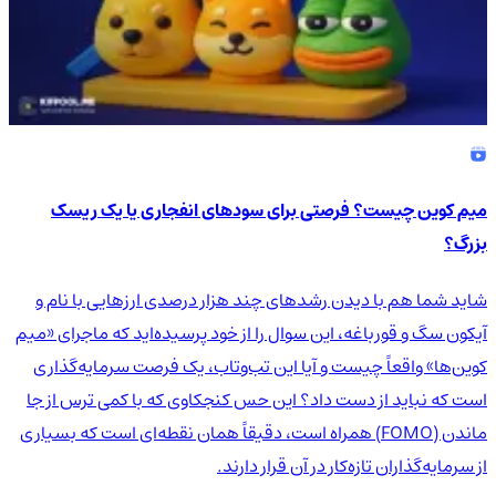
میم کوین چیست؟ فرصتی برای سودهای انفجاری یا یک ریسک
بزرگ؟
شاید شما هم با دیدن رشدهای چند هزار درصدی ارزهایی با نام و
آیکون سگ و قورباغه، این سوال را از خود پرسیده‌اید که ماجرای «میم
کوین‌ها» واقعاً چیست و آیا این تب‌وتاب، یک فرصت سرمایه‌گذاری
است که نباید از دست داد؟ این حس کنجکاوی که با کمی ترس از جا
ماندن (FOMO) همراه است، دقیقاً همان نقطه‌ای است که بسیاری
از سرمایه‌گذاران تازه‌کار در آن قرار دارند.