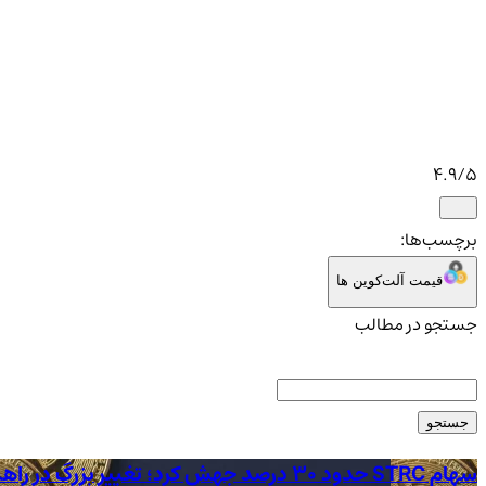
4.9
/5
برچسب‌ها:
قیمت آلت‌کوین ها
جستجو در مطالب
جستجو
سهام STRC حدود 30 درصد جهش کرد؛ تغییر بزرگ در راهبرد Strategy