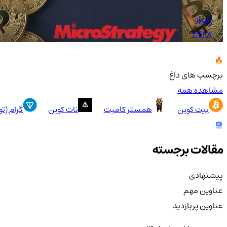
اخبار
3448
برچسب های داغ
مشاهده همه
بیت کوین
همستر کامبت
نات کوین
گرام (ت
مقالات برجسته
پیشنهادی
عناوین مهم
عناوین پربازدید