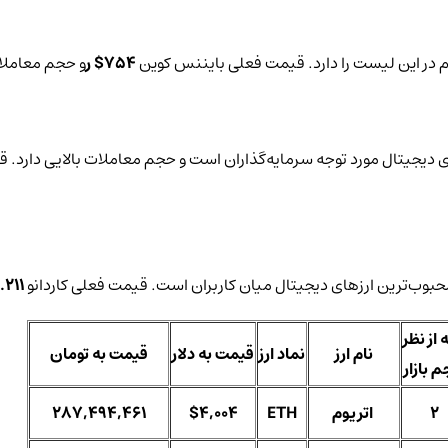
754$ ر
و حجم معاملات 24 ساعت
.211$
 از نظر
نام ارز
نماد ارز
قیمت به دلار
قیمت به تومان
 بازار
2
اتریوم
ETH
$4,004
287,494,461