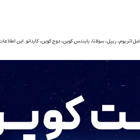
اعته و حجم معاملات 6 رمز ارز برتر بازار شامل اتریوم، ریپل، سولانا، بایننس کوین، دوج‌ کوین، ک