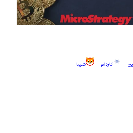
اخبار
1798
ین
کاردانو
شیبا