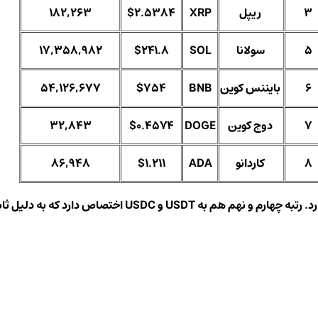
3
ریپل
XRP
$2.5384
182,263
5
سولانا
SOL
$241.8
17,358,982
6
بایننس کوین
BNB
$754
54,126,677
7
دوج‌ کوین
DOGE
$0.4574
32,843
8
کاردانو
ADA
$1.211
86,948
ابت بودن قیمت دلاری آن ها در این لیست ذکر نشده اند.