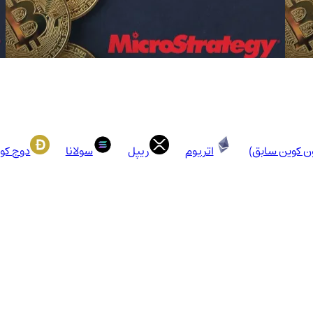
ون کوین سابق)
اتریوم
ریپل
سولانا
دوج کو