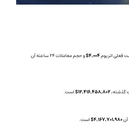
4,004$
و حجم معاملات 24 ساعته آن
12,416,458,802$
است.
4,167,701,980$
است.