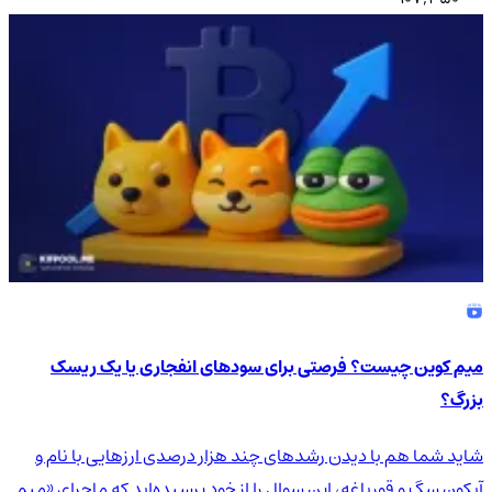
میم کوین چیست؟ فرصتی برای سودهای انفجاری یا یک ریسک
بزرگ؟
شاید شما هم با دیدن رشدهای چند هزار درصدی ارزهایی با نام و
آیکون سگ و قورباغه، این سوال را از خود پرسیده‌اید که ماجرای «میم