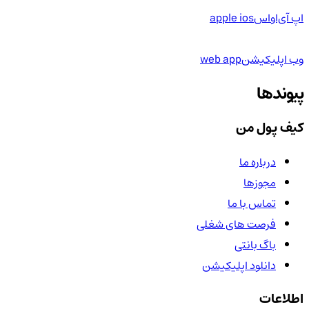
اپ آی‌او‌اس
apple ios
وب اپلیکیشن
web app
پیوندها
کیف پول من
درباره ما
مجوزها
تماس با ما
فرصت های شغلی
باگ بانتی
دانلود اپلیکیشن
اطلاعات