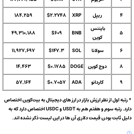
4
ریپل
XRP
$2.2748
184,259
بایننس
49,310,188
$609
BNB
5
کوین
6
سولانا
SOL
$147.3
11,927,697
8
دوج‌ کوین
DOGE
$0.1785
14,463
9
کاردانو
ADA
$0.7057
57,164
* رتبه اول از نظر ارزش بازار در ارز های دیجیتال به بیت‌کوین اختصاص
دارد. رتبه سوم و هفتم هم به USDT و USDC اختصاص دارد که به
دلیل ثابت بودن قیمت دلاری آن ها در این لیست ذکر نشده اند.