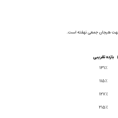
بازده تقریبی
131٪
115٪
127٪
215٪