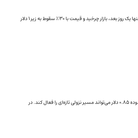
روز یکشنبه CZ اعلام کرد که ۲ میلیون توکن ASTER خریده است؛ پستی که در ابتدا موجی از هیجان ایجاد کرد و قیمت را تا ۱.۳۰ دلار بالا برد. اما تنها یک روز بعد، بازار چرخید و قیمت با ۳۰٪ سقوط به زیر ۱ دلار
از منظر تکنیکال، ASTER اکنون زیر سطح حمایتی ۰.۹۴ دلار (فیبوی ۷۸.۶٪) معامله می‌شود. کارشناسان هشدار می‌دهند که از دست رفتن محدوده ۰.۸۵ دلار می‌تواند مسیر نزولی تازه‌ای را فعال کند. در