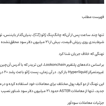
فهرست مطلب
شرط‌بندی روی ریزش قیمت، بیش از ۲۱ میلیون دلار سود محقق‌نشده به‌دست آورده است.
نهنگی که خلاف جریان شنا کرد
بر اساس داده‌های پلتفرم Lookonchain، این تریدر که با آدرس آن‌چین
غیرمتمرکز Hyperliquid باز کرد. در آن زمان، پست ژائو باعث رشد ۲۰ درصدی قیمت ASTER شد؛ اما کمتر از ۲۴ ساعت بعد، همه سودها بر باد رفت.
جدید، تنها از معاملات ASTER حدود ۲۱ میلیون دلار سود شناور نصیب او شده است.
جزئیات معاملات سودآور