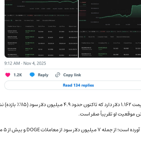
کیف پول دوم نیز یک پوزیشن ک
تن موقعیت او تقریباً صفر است.
ش از ۵ میلیون دلار از توکن kPEPE.