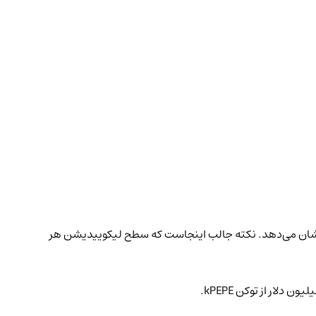
وچکتر به ارزش ۱۲.۸۴ میلیون دلار در قیمت ۱.۱۶۲ دلار دارد که تاکنون حدود ۴.۹ میلیون دلار سود (۱۱۵٪ بازده) نشان می‌دهد. نکته جالب اینجاست که سطح لیکوییدیشن هر