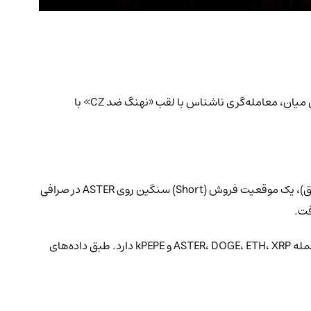
تنها چند ساعت پس از آن‌که چانگ‌پنگ ژائو (CZ)، بنیان‌گذار بایننس، توکن ASTER را تبلیغ کرد، قیمت این رمزارز بیش از ۳۰٪ سقوط کرد. در این میان، معامله‌گری ناشناس با لقب «نهنگ ضد CZ» با
شناسایی شده، بلافاصله پس از پست CZ در ایکس (توییتر سابق)، یک موقعیت فروش (Short) سنگین روی ASTER در صرافی
این نهنگ از دو کیف پول مختلف برای معاملات خود استفاده کرده و در مجموع بیش از ۹۷ میلیون دلار پوزیشن فعال روی رمزارزهای مختلف از جمله ASTER، DOGE، ETH، XRP و kPEPE دارد. طبق داده‌های