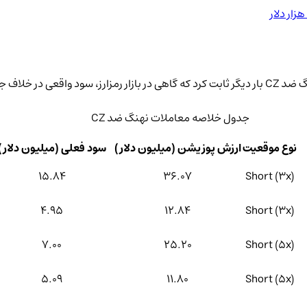
جدول خلاصه معاملات نهنگ ضد CZ
نوع موقعیت
ارزش پوزیشن (میلیون دلار)
سود فعلی (میلیون دلار)
15.84
36.07
Short (3x)
4.95
12.84
Short (3x)
7.00
25.20
Short (5x)
5.09
11.80
Short (5x)