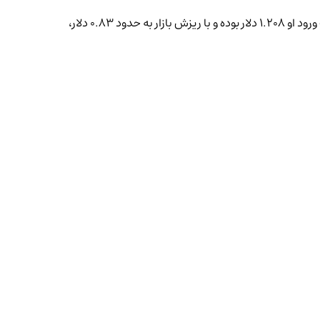
طبق آمار Hyperliquid، یکی از کیف پول‌های این نهنگ پوزیشن شورت ۳۶.۰۷ میلیون دلاری روی ASTER با اهرم ۳ برابری دارد. میانگین قیمت ورود او ۱.۲۰۸ دلار بوده و با ریزش بازار به حدود ۰.۸۳ دلار،