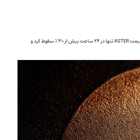
نهنگی با لقب «ضد CZ» پس از پست تبلیغاتی چانگ‌پنگ ژائو درباره توکن ASTER، با شرط‌بندی روی ریزش آن بیش از ۲۱ میلیون دلار سود کرد. قیمت ASTER تنها در ۲۴ ساعت بیش از ۳۰٪ سقوط کرد و