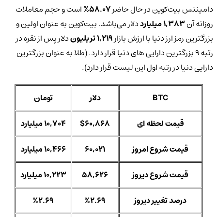
دامیننس بیت‌کوین در حال حاضر
58.07%
است و حجم معاملات
روزانه آن
1,383 میلیارد
دلار می‌باشد. بیت‌کوین به عنوان اولین و
بزرگترین رمز ارز دنیا با ارزش بازار
1,219 تریلیون
دلار پس از نقره در
رتبه 9 بزرگترین دارایی های دنیا قرار دارد. (طلا به عنوان بزرگترین
دارایی دنیا در رتبه اول این لیست قرار دارد).
BTC
دلار
تومان
قیمت لحظه ای
$60,868
10,704 میلیارد
قیمت شروع امروز
60,021
10,466 میلیارد
قیمت شروع دیروز
58,626
10,223 میلیارد
درصد تغییر دیروز
%2.69
%2.69