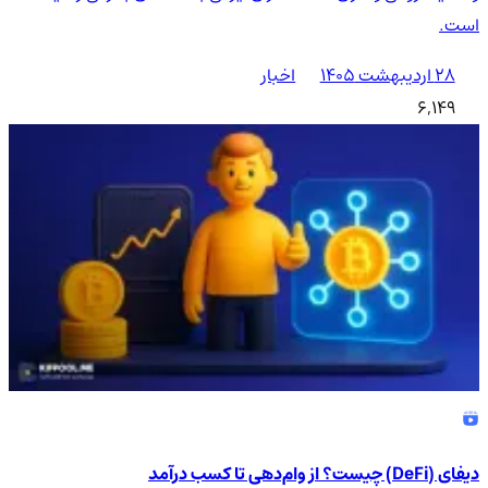
است.
۲۸ اردیبهشت ۱۴۰۵
اخبار
6,149
دیفای (DeFi) چیست؟ از وام‌دهی تا کسب درآمد