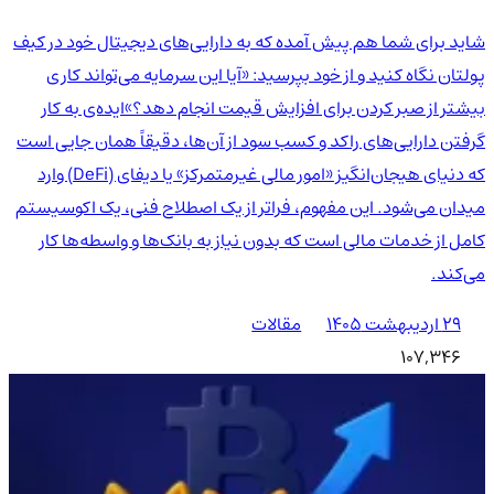
شاید برای شما هم پیش آمده که به دارایی‌های دیجیتال خود در کیف
پولتان نگاه کنید و از خود بپرسید: «آیا این سرمایه می‌تواند کاری
بیشتر از صبر کردن برای افزایش قیمت انجام دهد؟»ایده‌ی به کار
گرفتن دارایی‌های راکد و کسب سود از آن‌ها، دقیقاً همان جایی است
که دنیای هیجان‌انگیز «امور مالی غیرمتمرکز» یا دیفای (DeFi) وارد
میدان می‌شود. این مفهوم، فراتر از یک اصطلاح فنی، یک اکوسیستم
کامل از خدمات مالی است که بدون نیاز به بانک‌ها و واسطه‌ها کار
می‌کند.
۲۹ اردیبهشت ۱۴۰۵
مقالات
107,346