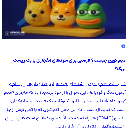
میم کوین چیست؟ فرصتی برای سودهای انفجاری یا یک ریسک
بزرگ؟
شاید شما هم با دیدن رشدهای چند هزار درصدی ارزهایی با نام و
آیکون سگ و قورباغه، این سوال را از خود پرسیده‌اید که ماجرای «میم
کوین‌ها» واقعاً چیست و آیا این تب‌وتاب، یک فرصت سرمایه‌گذاری
است که نباید از دست داد؟ این حس کنجکاوی که با کمی ترس از جا
ماندن (FOMO) همراه است، دقیقاً همان نقطه‌ای است که بسیاری
از سرمایه‌گذاران تازه‌کار در آن قرار دارند.