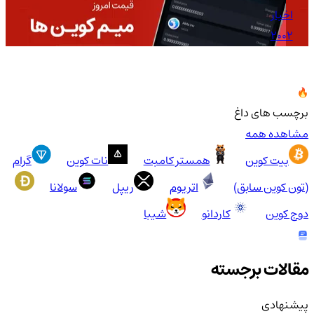
اخبار
2002
برچسب های داغ
مشاهده همه
بیت کوین
همستر کامبت
نات کوین
گرام
(تون کوین سابق)
اتریوم
ریپل
سولانا
دوج کوین
کاردانو
شیبا
مقالات برجسته
پیشنهادی