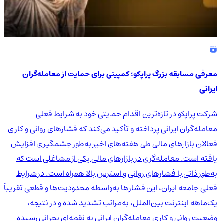
معرفی مسابقه بزرگ پراپکو؛ کمپینی برای حمایت از معامله‌گران
ایرانی
شرکت پراپکو در تازه‌ترین اقدام حمایتی خود به شرایط فعلی
معامله‌گران ایرانی پرداخته و تأکید می‌کند که فشارهای روانی و کاری
فعالان بازارهای مالی طی هفته‌های اخیر به‌طور چشمگیری افزایش
یافته است. معامله‌گری در بازارهای مالی یکی از مشاغلی است که
به‌طور ذاتی با فشارهای روانی و استرس بالا همراه است. در شرایط
فعلی جامعه ایران، این فشارها به‌واسطه محدودیت‌ها و قطعی تقریباً
یک‌ماهه اینترنت بین‌الملل، به‌مراتب تشدید شده و در نتیجه،
وضعیت روانی و کاری معامله‌گران ایرانی به نقطه‌ای بحرانی رسیده