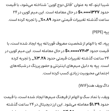
شیبا اینو، که به عنوان "قاتل دوج کوین" شناخته می‌شود، با قیمت
حدود
0.00001327$
در حال معامله است. این میم کوین در 24
ساعت گذشته تغییرات قیمتی حدود
0.89%_
را تجربه کرده است.
پپه (PEPE)
پپه، که با الهام از شخصیت معروف قورباغه پپه ایجاد شده است، با
قیمت حدود
0.000007203$
در حال معامله است. این میم کوین در
24 ساعت گذشته تغییرات قیمتی حدود
3.28%_
را تجربه کرده
است. پپه به دلیل میم‌های اینترنتی و حضور پررنگ در شبکه‌های
اجتماعی محبوبیت زیادی کسب کرده است.
داگ ویف هت(WIF)
ویف، با نماد سگ و الهام از فرهنگ میم‌ها ایجاد شده است، با قیمت
حدود
1.39$
معامله می‌شود. این ارز دیجیتال در 24 ساعت گذشته