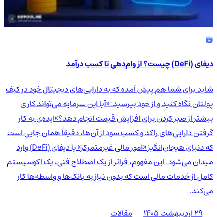
دیفای (DeFi) چیست؟ از وام‌دهی تا کسب درآمد
شاید برای شما هم پیش آمده که به دارایی‌های دیجیتال خود در کیف
پولتان نگاه کنید و از خود بپرسید: «آیا این سرمایه می‌تواند کاری
بیشتر از صبر کردن برای افزایش قیمت انجام دهد؟»ایده‌ی به کار
گرفتن دارایی‌های راکد و کسب سود از آن‌ها، دقیقاً همان جایی است
که دنیای هیجان‌انگیز «امور مالی غیرمتمرکز» یا دیفای (DeFi) وارد
میدان می‌شود. این مفهوم، فراتر از یک اصطلاح فنی، یک اکوسیستم
کامل از خدمات مالی است که بدون نیاز به بانک‌ها و واسطه‌ها کار
می‌کند.
۲۹ اردیبهشت ۱۴۰۵
مقالات