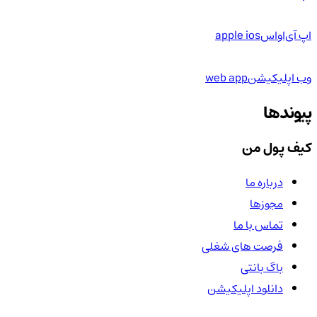
اپ آی‌او‌اس
apple ios
وب اپلیکیشن
web app
پیوندها
کیف پول من
درباره ما
مجوزها
تماس با ما
فرصت های شغلی
باگ بانتی
دانلود اپلیکیشن