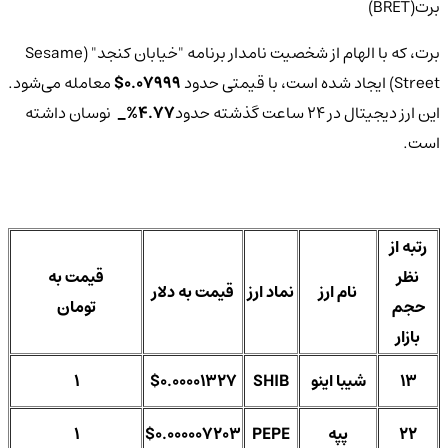
برت(BRET)
برت، که با الهام از شخصیت نامدار برنامه "خیابان کنجد" (Sesame
Street) ایجاد شده است، با قیمتی حدود
0.07999$
معامله می‌شود.
این ارز دیجیتال در 24 ساعت گذشته حدود
4.77%_
نوسان داشته
است.
رتبه از
نظر
قیمت به
نام ارز
نماد ارز
قیمت به دلار
حجم
تومان
بازار
13
شیبا اینو
SHIB
$0.00001327
1
22
پپه
PEPE
$0.000007203
1