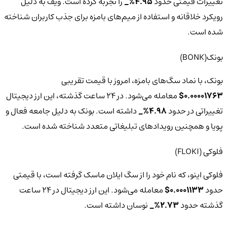
تغییرات قیمتی حدود
4.95%_
را تجربه کرده است. ویف به دلیل
رویکرد خلاقانه و استفاده از میم‌های بامزه برای جذب کاربران شناخته
شده است.
بونک(BONK)
بونک، با نماد سگ‌های بامزه، امروز با قیمت تقریبی
0.00001763$
معامله می‌شود. در 24 ساعت گذشته، این ارز دیجیتال
تغییراتی در حدود
4.98%_
داشته است. بونک به دلیل جامعه فعال و
پویا و همچنین رویدادهای تبلیغاتی متعدد شناخته شده است.
فلوکی (FLOKI)
فلوکی اینو، که نام خود را از سگ ایلان ماسک گرفته است، با قیمتی
حدود
0.0001133$
معامله می‌شود. این ارز دیجیتال در 24 ساعت
گذشته حدود
2.73%_
نوسان داشته است.