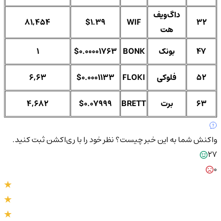
داگ‌ویف
81,454
$1.39
WIF
32
هت
47
بونک
BONK
$0.00001763
1
52
فلوکی
FLOKI
$0.0001133
6,63
63
برت
BRETT
$0.07999
4,682
واکنش شما به این خبر چیست؟
نظر خود را با ری‌اکشن ثبت کنید.
27
0