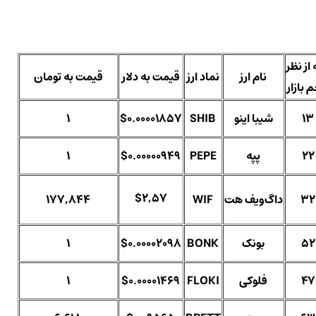
 از نظر
نام ارز
نماد ارز
قیمت به دلار
قیمت به تومان
 بازار
13
شیبا اینو
SHIB
$0.00001857
1
22
پپه
PEPE
$0.00000949
1
$2,57
32
داگ‌ویف هت
WIF
177,844
52
بونک
BONK
$0.00002098
1
47
فلوکی
FLOKI
$0.00001469
1