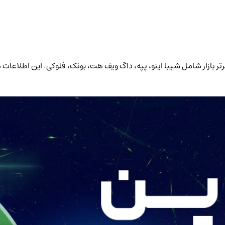
رات 24 ساعته و حجم معاملات شش 6 میم کوین برتر بازار شامل شیبا اینو، پپه، داگ ویف هت، بونک، ف