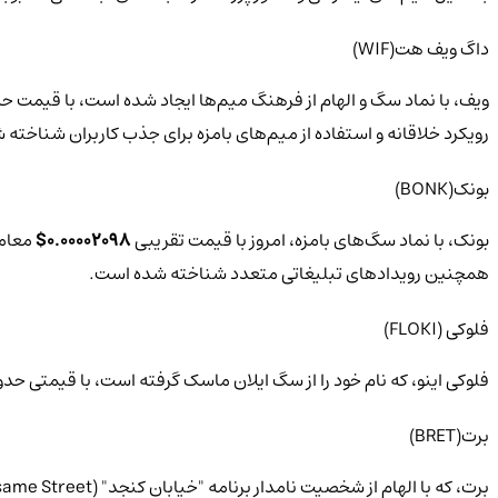
داگ ویف هت(WIF)
ویف، با نماد سگ و الهام از فرهنگ میم‌ها ایجاد شده است، با قیمت ح
رویکرد خلاقانه و استفاده از میم‌های بامزه برای جذب کاربران شناخته
بونک(BONK)
بونک، با نماد سگ‌های بامزه، امروز با قیمت تقریبی
0.00002098$
معامله می‌شود. در
همچنین رویدادهای تبلیغاتی متعدد شناخته شده است.
فلوکی (FLOKI)
فلوکی اینو، که نام خود را از سگ ایلان ماسک گرفته است، با قیمتی حد
برت(BRET)
برت، که با الهام از شخصیت نامدار برنامه "خیابان کنجد" (Sesame Street) ایجاد شده است، با قیمتی حدود