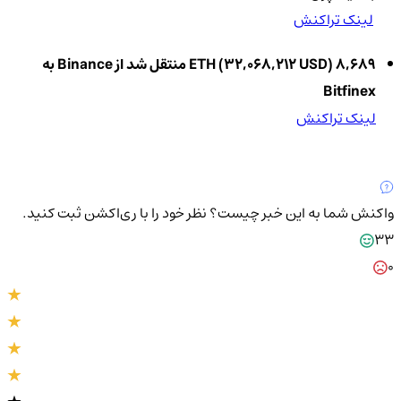
لینک تراکنش
8,689 ETH (32,068,212 USD) منتقل شد از Binance به
Bitfinex
لینک تراکنش
واکنش شما به این خبر چیست؟
نظر خود را با ری‌اکشن ثبت کنید.
33
0