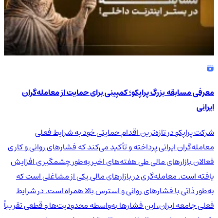
معرفی مسابقه بزرگ پراپکو؛ کمپینی برای حمایت از معامله‌گران
ایرانی
شرکت پراپکو در تازه‌ترین اقدام حمایتی خود به شرایط فعلی
معامله‌گران ایرانی پرداخته و تأکید می‌کند که فشارهای روانی و کاری
فعالان بازارهای مالی طی هفته‌های اخیر به‌طور چشمگیری افزایش
یافته است. معامله‌گری در بازارهای مالی یکی از مشاغلی است که
به‌طور ذاتی با فشارهای روانی و استرس بالا همراه است. در شرایط
فعلی جامعه ایران، این فشارها به‌واسطه محدودیت‌ها و قطعی تقریباً