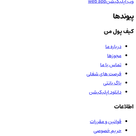
وب اپلیکیشن
web app
پیوندها
کیف پول من
درباره ما
مجوزها
تماس با ما
فرصت های شغلی
باگ بانتی
دانلود اپلیکیشن
اطلاعات
قوانین و مقررات
حریم خصوصی