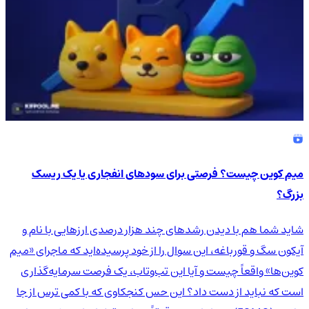
میم کوین چیست؟ فرصتی برای سودهای انفجاری یا یک ریسک
بزرگ؟
شاید شما هم با دیدن رشدهای چند هزار درصدی ارزهایی با نام و
آیکون سگ و قورباغه، این سوال را از خود پرسیده‌اید که ماجرای «میم
کوین‌ها» واقعاً چیست و آیا این تب‌وتاب، یک فرصت سرمایه‌گذاری
است که نباید از دست داد؟ این حس کنجکاوی که با کمی ترس از جا