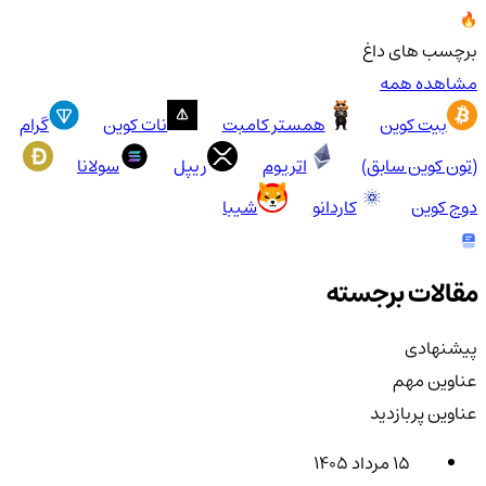
برچسب های داغ
مشاهده همه
بیت کوین
همستر کامبت
نات کوین
گرام
(تون کوین سابق)
اتریوم
ریپل
سولانا
دوج کوین
کاردانو
شیبا
مقالات برجسته
پیشنهادی
عناوین مهم
عناوین پربازدید
۱۵ مرداد ۱۴۰۵