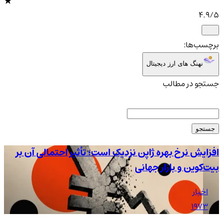
4.9
/5
برچسب‌ها:
نهنگ های ارز دیجیتال
جستجو در مطالب
جستجو
افزایش نرخ بهره ژاپن نزدیک است؛ تأثیر احتمالی آن بر
بیت‌کوین و بازار جهانی
با
اخبار
1973