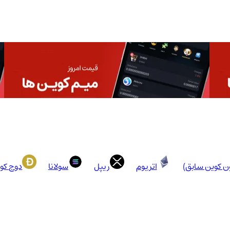
ون کوین سابق)
اتریوم
ریپل
سولانا
دوج کو