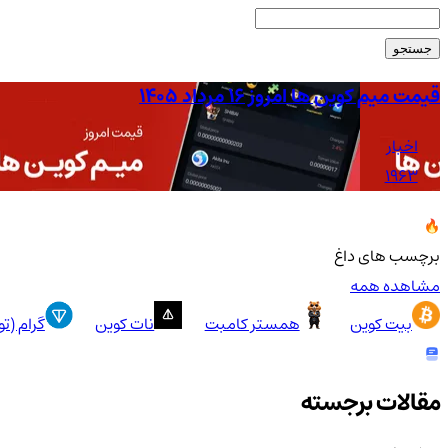
جستجو
قیمت میم کوین ها امروز ۱۶ مرداد ۱۴۰۵
اخبار
1963
برچسب های داغ
مشاهده همه
بیت کوین
همستر کامبت
نات کوین
گرام (ت
مقالات برجسته