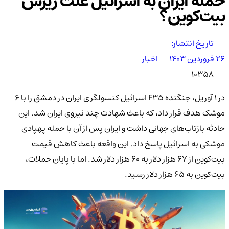
حمله ایران به اسرائیل علت ریزش
بیت‌کوین؟
تاریخ انتشار:
۲۶ فروردین ۱۴۰۳
اخبار
10358
در 1 آوریل، جنگنده F35 اسرائیل کنسولگری ایران در دمشق را با 6
موشک هدف قرار داد، که باعث شهادت چند نیروی ایران شد. این
حادثه بازتاب‌های جهانی داشت و ایران پس از آن با حمله پهپادی
موشکی به اسرائیل پاسخ داد. این واقعه باعث کاهش قیمت
بیت‌کوین از 67 هزار دلار به 60 هزار دلار شد. اما با پایان حملات،
بیت‌کوین به 65 هزار دلار رسید.