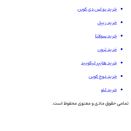
خرید یو اس دی کوین
خرید ریپل
خرید سولانا
خرید ترون
خرید هایپر لیکویید
خرید دوج کوین
خرید لئو
تمامی حقوق مادی و معنوی محفوظ است.