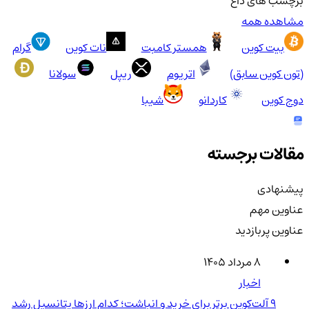
برچسب های داغ
مشاهده همه
بیت کوین
همستر کامبت
نات کوین
گرام
(تون کوین سابق)
اتریوم
ریپل
سولانا
دوج کوین
کاردانو
شیبا
مقالات برجسته
پیشنهادی
عناوین مهم
عناوین پربازدید
۸ مرداد ۱۴۰۵
اخبار
۹ آلت‌کوین برتر برای خرید و انباشت؛ کدام ارزها پتانسیل رشد