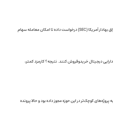
بازارهای مالی آمریکا در آستانه یک تحول تاریخی قرار دارند؛ جایی که نزدک (Nasdaq)، بزرگ‌ترین بورس تکنولوژی جهان، به کمیسیون بورس و اوراق بهادار آمریکا (SEC) درخواست داده تا امکان معامله سهام
دارایی دیجیتال خریدوفروش کنند. نتیجه؟ کارمزد کمتر،
 پروژه‌های کوچک‌تر در این حوزه مجوز داده بود و حالا پرونده