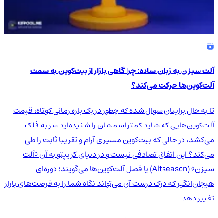
آلت سیزن به زبان ساده: چرا گاهی بازار از بیت‌کوین به سمت
آلت‌کوین‌ها حرکت می‌کند؟
تا به حال برایتان سوال شده که چطور در یک بازه زمانی کوتاه، قیمت
آلت‌کوین‌هایی که شاید کمتر اسمشان را شنیده‌اید سر به فلک
می‌کشد، در حالی که بیت‌کوین مسیری آرام و تقریبا ثابت را طی
می‌کند؟ این اتفاق تصادفی نیست و در دنیای کریپتو به آن «آلت
سیزن» (Altseason) یا فصل آلت‌کوین‌ها می‌گویند؛ دوره‌ای
هیجان‌انگیز که درک درست آن می‌تواند نگاه شما را به فرصت‌های بازار
تغییر دهد.