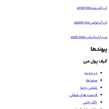
اپ اندروید
android
اپ آی‌او‌اس
apple ios
وب اپلیکیشن
web app
پیوندها
کیف پول من
درباره ما
مجوزها
تماس با ما
فرصت های شغلی
باگ بانتی