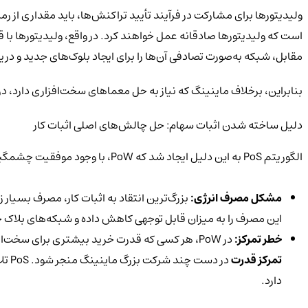
ولیدیتورها برای مشارکت در فرآیند تأیید تراکنش‌ها، باید مقداری از رمز
است که ولیدیتورها صادقانه عمل خواهند کرد. در واقع، ولیدیتورها با ق
مقابل، شبکه به‌صورت تصادفی آن‌ها را برای ایجاد بلوک‌های جدید و در
بنابراین، برخلاف ماینینگ که نیاز به حل معماهای سخت‌افزاری دارد، در PoS، امنیت و تأیید صرفاً بر اسا
دلیل ساخته شدن اثبات سهام: حل چالش‌های اصلی اثبات کار
الگوریتم PoS
به این دلیل ایجاد شد که
PoW، با وجود موفقیت چشمگیرش، دو چالش اساسی و بزرگ داشت که مانع از مقیاس‌پذیری (Scalability) و پذیرش گسترده‌ی آن می‌شد:
مشکل مصرف انرژی:
بزرگ‌ترین انتقاد به اثبات کار، مصرف بسیار 
این مصرف را به میزان قابل توجهی کاهش داده و شبکه‌های بلاک چ
خطر تمرکز:
در PoW، هر کسی که قدرت خرید بیشتری برای سخت‌افزار (ماینرها) و دسترسی ارزان‌تر به برق داشته باشد، شانس بیشتری برای ایجاد بلوک و کسب پاداش دارد. این موضوع می‌تواند به
تمرکز قدرت
در دست چند شرکت بزرگ ماینینگ منجر شود. PoS
تل
دارد.