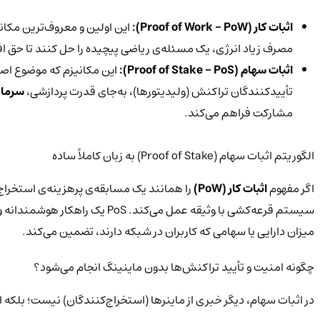
اثبات کار (
Proof of Work - PoW
):
این اولین و معروف‌ترین مکان
مصرف زیاد انرژی، یک مسئله‌ی ریاضی پیچیده را حل کنند تا حق ا
اثبات سهام (
Proof of Stake - PoS
):
تأییدکنندگان تراکنش (ولیدیتورها)، به‌جای قدرت پردازشی،
سرمای
مشارکت فراهم می‌کند.
الگوریتم اثبات سهام (Proof of Stake) به زبان کاملاً ساده
اگر مفهوم
اثبات کار (
PoW
)
را همانند یک مسابقه‌ی پرهزینه‌ی استخراج 
سیستم قرعه‌کشی با وثیقه عمل می‌کند. PoS
یک راهکار هوشمندانه و 
میزان دارایی یا سهامی که کاربران در شبکه دارند، تضمین می‌کند.
چگونه امنیت و تأیید تراکنش‌ها بدون ماینینگ انجام می‌شود؟
در اثبات سهام، دیگر خبری از ماینرها (استخراج‌کنندگان) نیست؛ بلکه