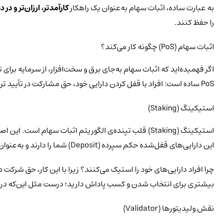
به عبارت ساده، اثبات سهام به‌عنوان یک راهکار
کارآمدتر، ارزان‌تر و در 
را حفظ کنند.
اثبات سهام (PoS) چگونه کار می‌کند؟
اگر فهمیده‌اید که اثبات سهام به‌جای برق و سخت‌افزار، از سرمایه برا
PoS
ساده است: افراد با قفل کردن دارایی خود، حق مشارکت در تأیید ترا
استیکینگ (Staking)
استیکینگ (Staking) قلب تپنده‌ی الگوریتم اثبات سهام است. این اصطلاح به معنی قفل کردن (Locking) مقدار معینی از رمزارز یک شبکه (مانند
این دارایی‌های قفل‌شده حکم سپرده (Deposit) شما را دارند و به‌عنوان وثیقه‌ای برای صداقت شما در تأیید تراکنش‌ها عمل می‌کنند.
چرا افراد دارایی‌های خود را استیک می‌کنند؟ زیرا با این کار، حق شرک
بیشتری برای انتخاب شدن و کسب پاداش دارید؛ درست مثل این‌که در ی
نقش ولیدیتورها (Validator)