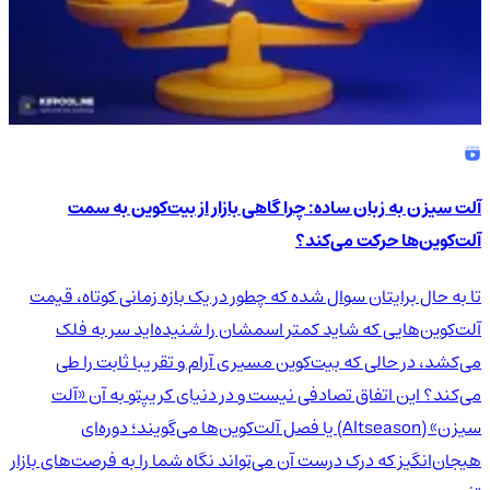
آلت سیزن به زبان ساده: چرا گاهی بازار از بیت‌کوین به سمت
آلت‌کوین‌ها حرکت می‌کند؟
تا به حال برایتان سوال شده که چطور در یک بازه زمانی کوتاه، قیمت
آلت‌کوین‌هایی که شاید کمتر اسمشان را شنیده‌اید سر به فلک
می‌کشد، در حالی که بیت‌کوین مسیری آرام و تقریبا ثابت را طی
می‌کند؟ این اتفاق تصادفی نیست و در دنیای کریپتو به آن «آلت
سیزن» (Altseason) یا فصل آلت‌کوین‌ها می‌گویند؛ دوره‌ای
هیجان‌انگیز که درک درست آن می‌تواند نگاه شما را به فرصت‌های بازار