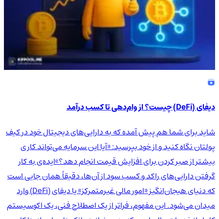
دیفای (DeFi) چیست؟ از وام‌دهی تا کسب درآمد
شاید برای شما هم پیش آمده که به دارایی‌های دیجیتال خود در کیف
پولتان نگاه کنید و از خود بپرسید: «آیا این سرمایه می‌تواند کاری
بیشتر از صبر کردن برای افزایش قیمت انجام دهد؟»ایده‌ی به کار
گرفتن دارایی‌های راکد و کسب سود از آن‌ها، دقیقاً همان جایی است
که دنیای هیجان‌انگیز «امور مالی غیرمتمرکز» یا دیفای (DeFi) وارد
میدان می‌شود. این مفهوم، فراتر از یک اصطلاح فنی، یک اکوسیستم