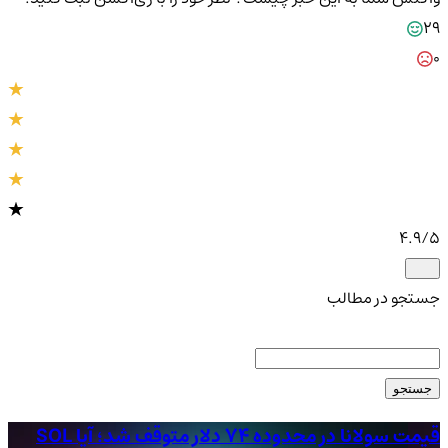
29
0
4.9
/5
جستجو در مطالب
جستجو
قیمت سولانا در محدوده ۷۴ دلار متوقف شد؛ آیا SOL