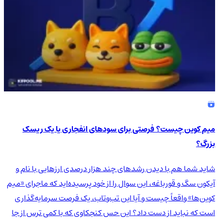
میم کوین چیست؟ فرصتی برای سودهای انفجاری یا یک ریسک
بزرگ؟
شاید شما هم با دیدن رشدهای چند هزار درصدی ارزهایی با نام و
آیکون سگ و قورباغه، این سوال را از خود پرسیده‌اید که ماجرای «میم
کوین‌ها» واقعاً چیست و آیا این تب‌وتاب، یک فرصت سرمایه‌گذاری
است که نباید از دست داد؟ این حس کنجکاوی که با کمی ترس از جا