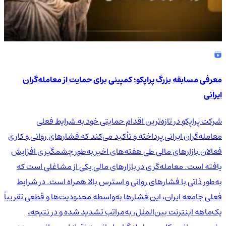
معرفی مسابقه بزرگ پراپکو؛ کمپینی برای حمایت از معامله‌گران
ایرانی
شرکت پراپکو در تازه‌ترین اقدام حمایتی خود به شرایط فعلی
معامله‌گران ایرانی پرداخته و تأکید می‌کند که فشارهای روانی و کاری
فعالان بازارهای مالی طی هفته‌های اخیر به‌طور چشمگیری افزایش
یافته است. معامله‌گری در بازارهای مالی یکی از مشاغلی است که
به‌طور ذاتی با فشارهای روانی و استرس بالا همراه است. در شرایط
فعلی جامعه ایران، این فشارها به‌واسطه محدودیت‌ها و قطعی تقریباً
یک‌ماهه اینترنت بین‌الملل، به‌مراتب تشدید شده و در نتیجه،