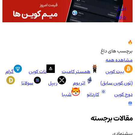
اخبار
1965
برچسب های داغ
مشاهده همه
بیت کوین
همستر کامبت
نات کوین
گرام
(تون کوین سابق)
اتریوم
ریپل
سولانا
دوج کوین
کاردانو
شیبا
مقالات برجسته
پیشنهادی