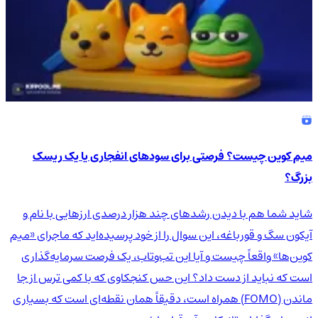
میم کوین چیست؟ فرصتی برای سودهای انفجاری یا یک ریسک
بزرگ؟
شاید شما هم با دیدن رشدهای چند هزار درصدی ارزهایی با نام و
آیکون سگ و قورباغه، این سوال را از خود پرسیده‌اید که ماجرای «میم
کوین‌ها» واقعاً چیست و آیا این تب‌وتاب، یک فرصت سرمایه‌گذاری
است که نباید از دست داد؟ این حس کنجکاوی که با کمی ترس از جا
ماندن (FOMO) همراه است، دقیقاً همان نقطه‌ای است که بسیاری