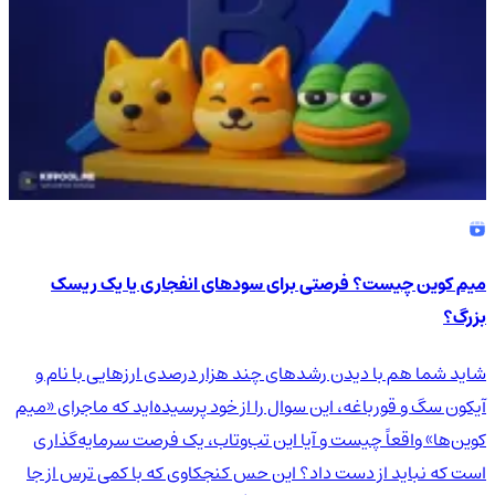
میم کوین چیست؟ فرصتی برای سودهای انفجاری یا یک ریسک
بزرگ؟
شاید شما هم با دیدن رشدهای چند هزار درصدی ارزهایی با نام و
آیکون سگ و قورباغه، این سوال را از خود پرسیده‌اید که ماجرای «میم
کوین‌ها» واقعاً چیست و آیا این تب‌وتاب، یک فرصت سرمایه‌گذاری
است که نباید از دست داد؟ این حس کنجکاوی که با کمی ترس از جا