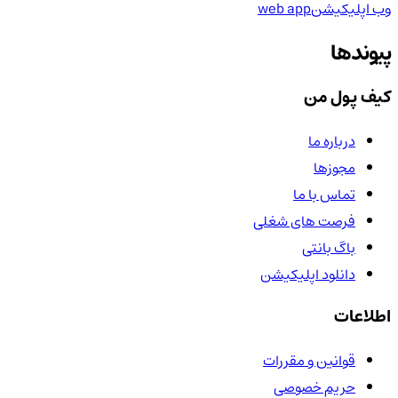
وب اپلیکیشن
web app
پیوندها
کیف پول من
درباره ما
مجوزها
تماس با ما
فرصت های شغلی
باگ بانتی
دانلود اپلیکیشن
اطلاعات
قوانین و مقررات
حریم خصوصی