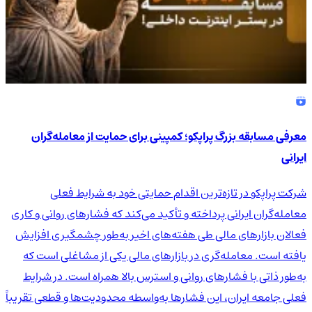
معرفی مسابقه بزرگ پراپکو؛ کمپینی برای حمایت از معامله‌گران
ایرانی
شرکت پراپکو در تازه‌ترین اقدام حمایتی خود به شرایط فعلی
معامله‌گران ایرانی پرداخته و تأکید می‌کند که فشارهای روانی و کاری
فعالان بازارهای مالی طی هفته‌های اخیر به‌طور چشمگیری افزایش
یافته است. معامله‌گری در بازارهای مالی یکی از مشاغلی است که
به‌طور ذاتی با فشارهای روانی و استرس بالا همراه است. در شرایط
فعلی جامعه ایران، این فشارها به‌واسطه محدودیت‌ها و قطعی تقریباً