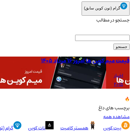
گرام (تون کوین سابق)
جستجو در مطالب
جستجو
قیمت میم کوین ها امروز ۱۶ مرداد ۱۴۰۵
اخبار
2015
برچسب های داغ
مشاهده همه
بیت کوین
همستر کامبت
نات کوین
گرام (ت