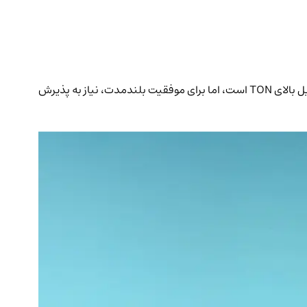
TON با حمایت پایگاه کاربری 900 میلیونی تلگرام، آدرس‌های فعال روزانه خود را بالاتر از اتریوم رسانده است. این رشد اولیه نشان‌دهنده پتانسیل بالای TON است، اما برای موفقیت بلندمدت، نیاز به پذیرش