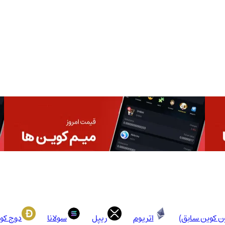
ون کوین سابق)
اتریوم
ریپل
سولانا
دوج کو