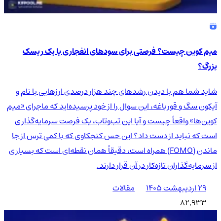
میم کوین چیست؟ فرصتی برای سودهای انفجاری یا یک ریسک
بزرگ؟
شاید شما هم با دیدن رشدهای چند هزار درصدی ارزهایی با نام و
آیکون سگ و قورباغه، این سوال را از خود پرسیده‌اید که ماجرای «میم
کوین‌ها» واقعاً چیست و آیا این تب‌وتاب، یک فرصت سرمایه‌گذاری
است که نباید از دست داد؟ این حس کنجکاوی که با کمی ترس از جا
ماندن (FOMO) همراه است، دقیقاً همان نقطه‌ای است که بسیاری
از سرمایه‌گذاران تازه‌کار در آن قرار دارند.
۲۹ اردیبهشت ۱۴۰۵
مقالات
82,933