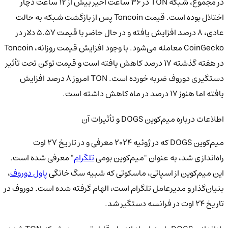
در مجموع، شبکه TON در ۳۶ ساعت اخیر بیش از ۱۲ ساعت دچار
اختلال بوده است. قیمت Toncoin پس از بازگشت شبکه به حالت
عادی، ۸ درصد افزایش یافته و در حال حاضر با قیمت ۵.۵۷ دلار در
CoinGecko معامله می‌شود. با وجود افزایش قیمت روزانه، Toncoin
در هفته گذشته ۱۷ درصد کاهش یافته است و قیمت توکن تحت تأثیر
دستگیری دوروف ضربه خورده است. TON امروز ۸ درصد افزایش
یافته اما هنوز ۱۷ درصد در ماه کاهش داشته است.
اطلاعات درباره میم‌کوین DOGS و تأثیرات آن
میم‌کوین DOGS که در ژوئیه ۲۰۲۴ معرفی و در تاریخ ۲۷ اوت
راه‌اندازی شد، به عنوان "میم‌کوین بومی
تلگرام
" معرفی شده است.
این میم‌کوین از اسپاتی، ماسکوتی که شبیه سگ خانگی
پاول دوروف
،
بنیان‌گذار و مدیرعامل تلگرام است، الهام گرفته شده است. دوروف در
تاریخ ۲۴ اوت در فرانسه دستگیر شد.