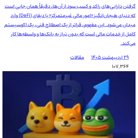
گرفتن دارایی‌های راکد و کسب سود از آن‌ها، دقیقاً همان جایی است
که دنیای هیجان‌انگیز «امور مالی غیرمتمرکز» یا دیفای (DeFi) وارد
میدان می‌شود. این مفهوم، فراتر از یک اصطلاح فنی، یک اکوسیستم
کامل از خدمات مالی است که بدون نیاز به بانک‌ها و واسطه‌ها کار
می‌کند.
۲۹ اردیبهشت ۱۴۰۵
مقالات
107,364