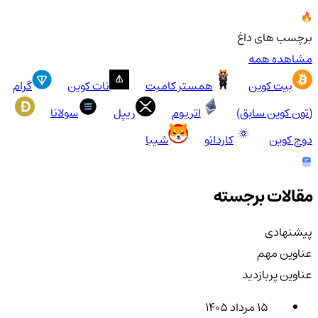
برچسب های داغ
مشاهده همه
بیت کوین
همستر کامبت
نات کوین
گرام
(تون کوین سابق)
اتریوم
ریپل
سولانا
دوج کوین
کاردانو
شیبا
مقالات برجسته
پیشنهادی
عناوین مهم
عناوین پربازدید
۱۵ مرداد ۱۴۰۵