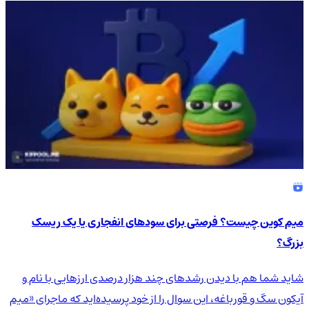
میم کوین چیست؟ فرصتی برای سودهای انفجاری یا یک ریسک
بزرگ؟
شاید شما هم با دیدن رشدهای چند هزار درصدی ارزهایی با نام و
آیکون سگ و قورباغه، این سوال را از خود پرسیده‌اید که ماجرای «میم