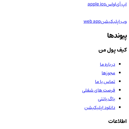
اپ آی‌او‌اس
apple ios
وب اپلیکیشن
web app
پیوندها
کیف پول من
درباره ما
مجوزها
تماس با ما
فرصت های شغلی
باگ بانتی
دانلود اپلیکیشن
اطلاعات