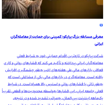
معرفی مسابقه بزرگ پراپکو؛ کمپینی برای حمایت از معامله‌گران
ایرانی
شرکت پراپکو در تازه‌ترین اقدام حمایتی خود به شرایط فعلی
معامله‌گران ایرانی پرداخته و تأکید می‌کند که فشارهای روانی و کاری
فعالان بازارهای مالی طی هفته‌های اخیر به‌طور چشمگیری افزایش
یافته است. معامله‌گری در بازارهای مالی یکی از مشاغلی است که
به‌طور ذاتی با فشارهای روانی و استرس بالا همراه است. در شرایط
فعلی جامعه ایران، این فشارها به‌واسطه محدودیت‌ها و قطعی تقریباً
یک‌ماهه اینترنت بین‌الملل، به‌مراتب تشدید شده و در نتیجه،
وضعیت روانی و کاری معامله‌گران ایرانی به نقطه‌ای بحرانی رسیده