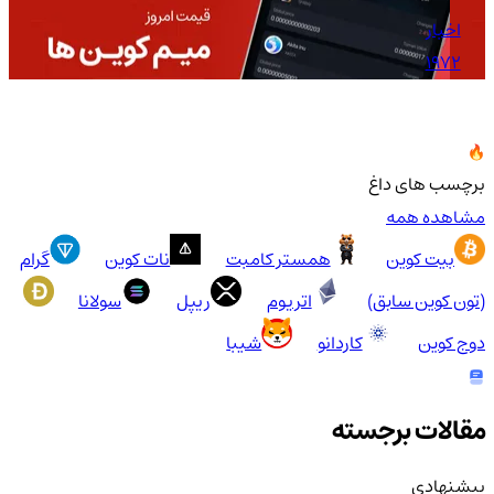
اخبار
1972
برچسب های داغ
مشاهده همه
بیت کوین
همستر کامبت
نات کوین
گرام
(تون کوین سابق)
اتریوم
ریپل
سولانا
دوج کوین
کاردانو
شیبا
مقالات برجسته
پیشنهادی