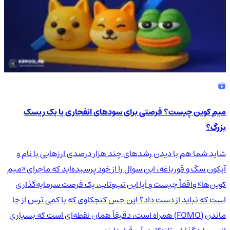
میم کوین چیست؟ فرصتی برای سودهای انفجاری یا یک ریسک
بزرگ؟
شاید شما هم با دیدن رشدهای چند هزار درصدی ارزهایی با نام و
آیکون سگ و قورباغه، این سوال را از خود پرسیده‌اید که ماجرای «میم
کوین‌ها» واقعاً چیست و آیا این تب‌وتاب، یک فرصت سرمایه‌گذاری
است که نباید از دست داد؟ این حس کنجکاوی که با کمی ترس از جا
ماندن (FOMO) همراه است، دقیقاً همان نقطه‌ای است که بسیاری