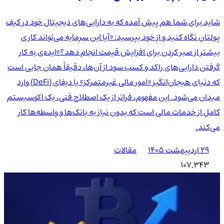
شاید برای شما هم پیش آمده که به دارایی‌های دیجیتال خود در کیف
پولتان نگاه کنید و از خود بپرسید: «آیا این سرمایه می‌تواند کاری
بیشتر از صبر کردن برای افزایش قیمت انجام دهد؟»ایده‌ی به کار
گرفتن دارایی‌های راکد و کسب سود از آن‌ها، دقیقاً همان جایی است
که دنیای هیجان‌انگیز «امور مالی غیرمتمرکز» یا دیفای (DeFi) وارد
میدان می‌شود. این مفهوم، فراتر از یک اصطلاح فنی، یک اکوسیستم
کامل از خدمات مالی است که بدون نیاز به بانک‌ها و واسطه‌ها کار
می‌کند.
۲۹ اردیبهشت ۱۴۰۵
مقالات
107,343