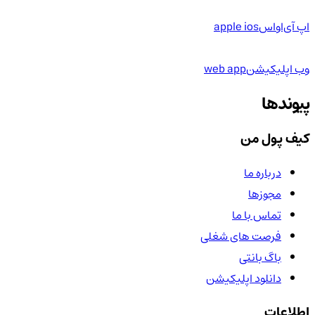
اپ آی‌او‌اس
apple ios
وب اپلیکیشن
web app
پیوندها
کیف پول من
درباره ما
مجوزها
تماس با ما
فرصت های شغلی
باگ بانتی
دانلود اپلیکیشن
اطلاعات