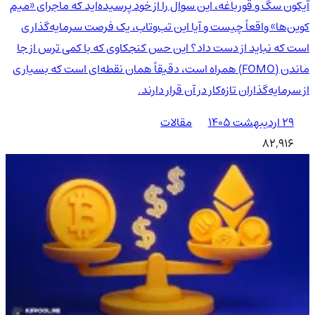
آیکون سگ و قورباغه، این سوال را از خود پرسیده‌اید که ماجرای «میم
کوین‌ها» واقعاً چیست و آیا این تب‌وتاب، یک فرصت سرمایه‌گذاری
است که نباید از دست داد؟ این حس کنجکاوی که با کمی ترس از جا
ماندن (FOMO) همراه است، دقیقاً همان نقطه‌ای است که بسیاری
از سرمایه‌گذاران تازه‌کار در آن قرار دارند.
۲۹ اردیبهشت ۱۴۰۵
مقالات
82,916