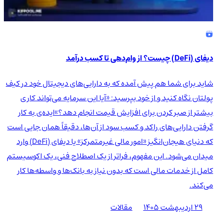
دیفای (DeFi) چیست؟ از وام‌دهی تا کسب درآمد
شاید برای شما هم پیش آمده که به دارایی‌های دیجیتال خود در کیف
پولتان نگاه کنید و از خود بپرسید: «آیا این سرمایه می‌تواند کاری
بیشتر از صبر کردن برای افزایش قیمت انجام دهد؟»ایده‌ی به کار
گرفتن دارایی‌های راکد و کسب سود از آن‌ها، دقیقاً همان جایی است
که دنیای هیجان‌انگیز «امور مالی غیرمتمرکز» یا دیفای (DeFi) وارد
میدان می‌شود. این مفهوم، فراتر از یک اصطلاح فنی، یک اکوسیستم
کامل از خدمات مالی است که بدون نیاز به بانک‌ها و واسطه‌ها کار
می‌کند.
۲۹ اردیبهشت ۱۴۰۵
مقالات