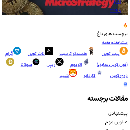
اخبار
3448
برچسب های داغ
مشاهده همه
بیت کوین
همستر کامبت
نات کوین
گرام
(تون کوین سابق)
اتریوم
ریپل
سولانا
دوج کوین
کاردانو
شیبا
مقالات برجسته
پیشنهادی
عناوین مهم