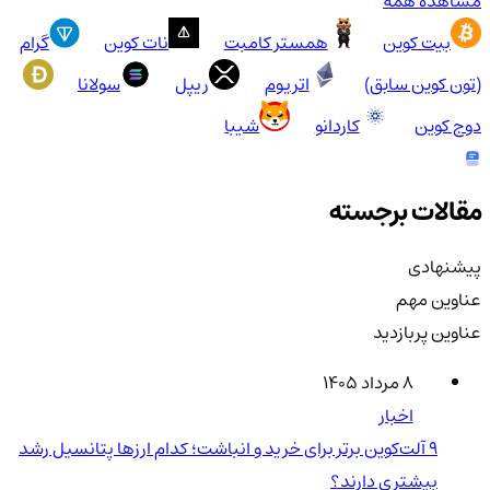
مشاهده همه
بیت کوین
همستر کامبت
نات کوین
گرام
(تون کوین سابق)
اتریوم
ریپل
سولانا
دوج کوین
کاردانو
شیبا
مقالات برجسته
پیشنهادی
عناوین مهم
عناوین پربازدید
۸ مرداد ۱۴۰۵
اخبار
۹ آلت‌کوین برتر برای خرید و انباشت؛ کدام ارزها پتانسیل رشد
بیشتری دارند؟