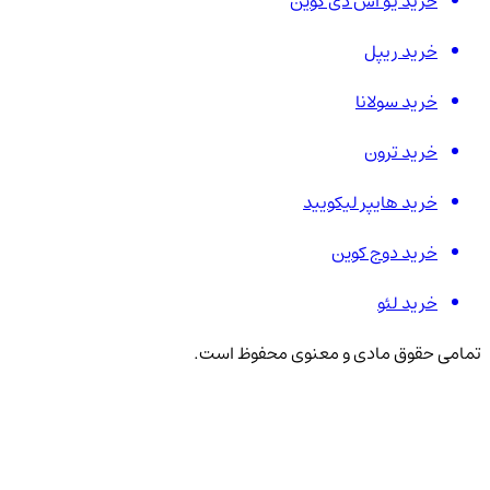
خرید یو اس دی کوین
خرید ریپل
خرید سولانا
خرید ترون
خرید هایپر لیکویید
خرید دوج کوین
خرید لئو
تمامی حقوق مادی و معنوی محفوظ است.