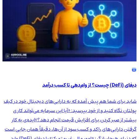
دیفای (DeFi) چیست؟ از وام‌دهی تا کسب درآمد
شاید برای شما هم پیش آمده که به دارایی‌های دیجیتال خود در کیف
پولتان نگاه کنید و از خود بپرسید: «آیا این سرمایه می‌تواند کاری
بیشتر از صبر کردن برای افزایش قیمت انجام دهد؟»ایده‌ی به کار
گرفتن دارایی‌های راکد و کسب سود از آن‌ها، دقیقاً همان جایی است
که دنیای هیجان‌انگیز «امور مالی غیرمتمرکز» یا دیفای (DeFi) وارد