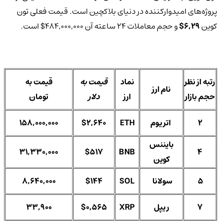
پروژه‌های امیدوارکننده در دنیای بلاکچین است. قیمت فعلی تون
کوین
6,29$
و حجم معاملات 24 ساعته آن 484,000,000$ است.
رتبه از نظر
نماد
قیمت به
قیمت به
نام ارز
حجم بازار
ارز
دلار
تومان
2
اتریوم
ETH
$2,640
158,000,000
بایننس
31,330,000
$517
BNB
4
کوین
5
سولانا
SOL
$144
8,640,000
7
ریپل
XRP
$0,565
33,900