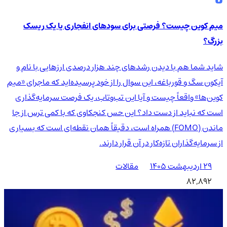
میم کوین چیست؟ فرصتی برای سودهای انفجاری یا یک ریسک
بزرگ؟
شاید شما هم با دیدن رشدهای چند هزار درصدی ارزهایی با نام و
آیکون سگ و قورباغه، این سوال را از خود پرسیده‌اید که ماجرای «میم
کوین‌ها» واقعاً چیست و آیا این تب‌وتاب، یک فرصت سرمایه‌گذاری
است که نباید از دست داد؟ این حس کنجکاوی که با کمی ترس از جا
ماندن (FOMO) همراه است، دقیقاً همان نقطه‌ای است که بسیاری
از سرمایه‌گذاران تازه‌کار در آن قرار دارند.
۲۹ اردیبهشت ۱۴۰۵
مقالات
82,892