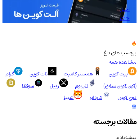
اخبار
1826
برچسب های داغ
مشاهده همه
بیت کوین
همستر کامبت
نات کوین
گرام
(تون کوین سابق)
اتریوم
ریپل
سولانا
دوج کوین
کاردانو
شیبا
مقالات برجسته
پیشنهادی