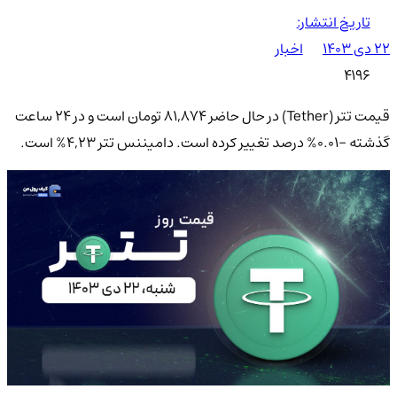
تاریخ انتشار:
۲۲ دی ۱۴۰۳
اخبار
4196
قیمت تتر (Tether) در حال حاضر 81,874 تومان است و در ۲۴ ساعت
گذشته -0.01% درصد تغییر کرده است. دامیننس تتر 4,23% است.