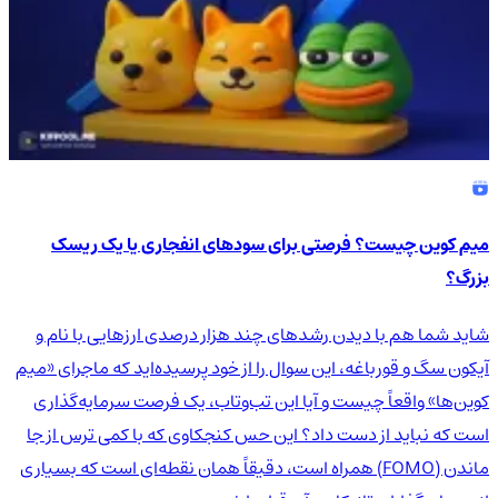
میم کوین چیست؟ فرصتی برای سودهای انفجاری یا یک ریسک
بزرگ؟
شاید شما هم با دیدن رشدهای چند هزار درصدی ارزهایی با نام و
آیکون سگ و قورباغه، این سوال را از خود پرسیده‌اید که ماجرای «میم
کوین‌ها» واقعاً چیست و آیا این تب‌وتاب، یک فرصت سرمایه‌گذاری
است که نباید از دست داد؟ این حس کنجکاوی که با کمی ترس از جا
ماندن (FOMO) همراه است، دقیقاً همان نقطه‌ای است که بسیاری