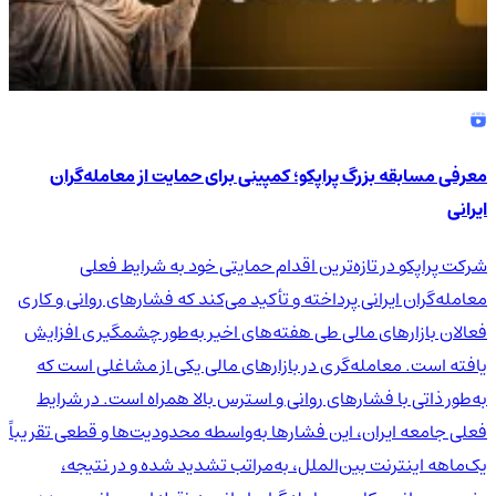
معرفی مسابقه بزرگ پراپکو؛ کمپینی برای حمایت از معامله‌گران
ایرانی
شرکت پراپکو در تازه‌ترین اقدام حمایتی خود به شرایط فعلی
معامله‌گران ایرانی پرداخته و تأکید می‌کند که فشارهای روانی و کاری
فعالان بازارهای مالی طی هفته‌های اخیر به‌طور چشمگیری افزایش
یافته است. معامله‌گری در بازارهای مالی یکی از مشاغلی است که
به‌طور ذاتی با فشارهای روانی و استرس بالا همراه است. در شرایط
فعلی جامعه ایران، این فشارها به‌واسطه محدودیت‌ها و قطعی تقریباً
یک‌ماهه اینترنت بین‌الملل، به‌مراتب تشدید شده و در نتیجه،