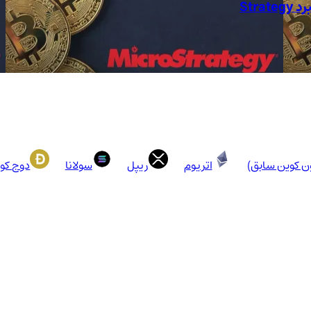
ون کوین سابق)
اتریوم
ریپل
سولانا
دوج کو