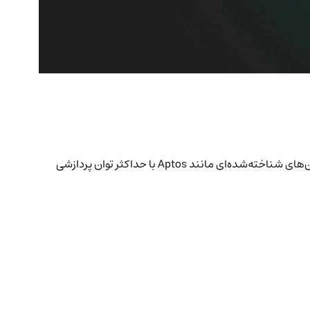
شبکه Hamster با پردازش 34,028 تراکنش در ثانیه (TPS)، به یکی از سریع‌ترین پلتفرم‌های بلاکچین تبدیل شده است. این عملکرد، از بلاکچین‌های شناخته‌شده‌ای مانند Aptos با حداکثر توان پردازشی