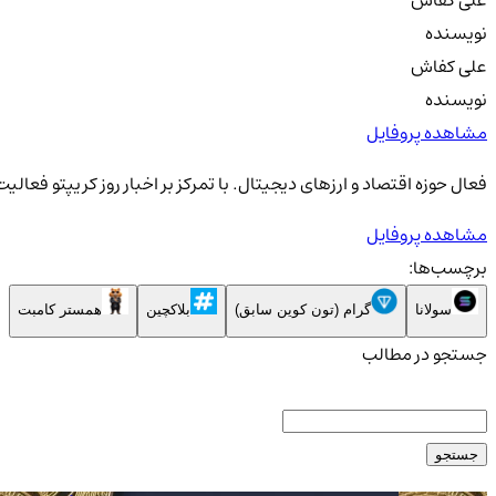
علی کفاش
نویسنده
علی کفاش
نویسنده
مشاهده پروفایل
فعال حوزه اقتصاد و ارزهای دیجیتال. با تمرکز بر اخبار روز کریپتو فعال
مشاهده پروفایل
برچسب‌ها:
سولانا
گرام (تون کوین سابق)
بلاکچین
همستر کامبت
جستجو در مطالب
جستجو