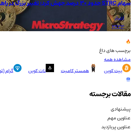
سهام STRC حدود 30 درصد جهش کرد؛ تغییر بزرگ در راهبرد Strategy
اخبار
3433
برچسب های داغ
مشاهده همه
بیت کوین
همستر کامبت
نات کوین
گرام (ت
مقالات برجسته
پیشنهادی
عناوین مهم
عناوین پربازدید