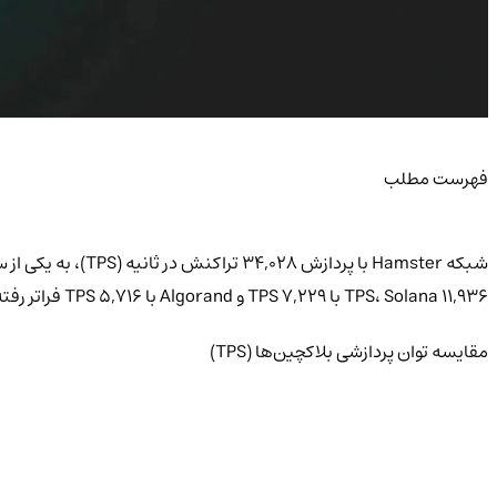
فهرست مطلب
11,936 TPS، Solana با 7,229 TPS و Algorand با 5,716 TPS فراتر رفته است.
مقایسه توان پردازشی بلاکچین‌ها (TPS)