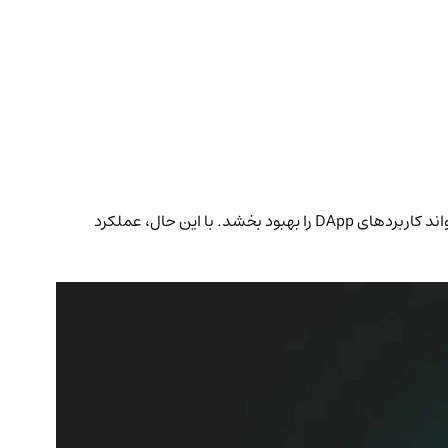
شبکه Hamster با پردازش 34,028 تراکنش در ثانیه، از بلاکچین‌های برتری مانند Aptos، Solana و Algorand پیشی گرفت. این پیشرفت می‌تواند کاربردهای DApp را بهبود بخشد. با این حال، عملکرد