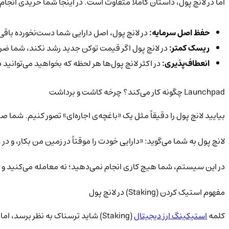
اما در لانچ پول، داستان کاملاً متفاوت است. در اینجا شما خریدی انجام نمی‌دهید؛ بلکه ف
حفظ اصل سرمایه:
در لانچ پول، اصل دارایی شما دست‌نخورده باقی می
ریسک کمتر:
در لانچ پول اگر قیمت توکن جدید رشد نکند، شما ضرری نک
انعطاف‌پذیری:
در اکثر لانچ پول‌ها هر لحظه که بخواهید می‌توانید
Launchpad
چگونه کار می‌کند؟ چرخه کاشت و برداشت
بیایید لانچ پول را دقیقاً مثل یک «باغچه‌ی اجاره‌ای» تصور کنیم. شما صاحب یک دارایی باارزش (مثلاً تتر یا BNB) هستید. د
لانچ پول به شما می‌گوید: «دارایی خودت را موقتاً در زمین من بکار، و 
در این سیستم، شما هیچ کاری انجام نمی‌دهید؛ نه معامله می‌کنید و نه 
مفهوم استیک کردن (Staking) در لانچ پول
کلمه
استیکینگ ارز دیجیتال
(Staking) شاید ترسناک به نظر برسد، اما در لانچ پول معنای بسیار ساده‌ای دارد: