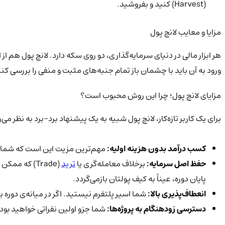
(Harvest) کنید و بفروشید.
مزایا و معایب لانچ پول
هر ابزار مالی در دنیای سرمایه‌گذاری، دو روی سکه دارد. لانچ پول هم ا
ورود به آن باید با چشمان باز تمام جنبه‌های مثبت و منفی را بررسی کنید.
مزایای لانچ پول؛ چرا این روش محبوب است؟
برای یک کاربر تازه‌کار، لانچ پول شبیه به یک پیشنهاد برد-برد به نظر م
کسب درآمد بدون هزینه اولیه:
مهم‌ترین مزیت این است که شما برا
حفظ اصل سرمایه:
برخلاف معامله‌گری یا
ترید
(Trade) که ممکن است در آن بخشی از سرمایه‌تان را از دست بدهید، در لانچ پول تعداد ارزهای اصلی شما (مثلاً تعداد تتر یا BNB
پایان دوره، عیناً به کیف پولتان بازمی‌گردد.
انعطاف‌پذیری بالا:
شما اسیر پلتفرم نیستید. اگر در میانه‌ی دوره به
دسترسی زودهنگام به پروژه‌ها:
شما جزو اولین نفراتی خواهید بود 