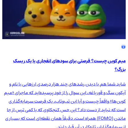
میم کوین چیست؟ فرصتی برای سودهای انفجاری یا یک ریسک
بزرگ؟
شاید شما هم با دیدن رشدهای چند هزار درصدی ارزهایی با نام و
آیکون سگ و قورباغه، این سوال را از خود پرسیده‌اید که ماجرای «میم
کوین‌ها» واقعاً چیست و آیا این تب‌وتاب، یک فرصت سرمایه‌گذاری
است که نباید از دست داد؟ این حس کنجکاوی که با کمی ترس از جا
ماندن (FOMO) همراه است، دقیقاً همان نقطه‌ای است که بسیاری
از سرمایه‌گذاران تازه‌کار در آن قرار دارند.