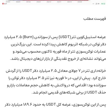
فهرست مطلب
عرضه استیبل‌کوین تتر (USDT) پس از سوزاندن (Burn) ۲.۵ میلیارد
دلار توکن در شبکه اتریوم کاهش پیدا کرده است. این بزرگ‌ترین
عملیات توکن‌سوزی تتر از ماه فوریه تاکنون محسوب می‌شود و
می‌تواند نشانه‌ای از خروج نقدینگی از بازار ارزهای دیجیتال باشد.
خزانه‌داری تتر در ۷ جولای معادل ۲.۵ میلیارد دلار USDT را از گردش
خارج کرد. پیش از این، در ۱۰ فوریه نیز تتر ۳.۵ میلیارد دلار توکن را
سوزانده بود؛ اقدامی که در واکنش به کاهش حجم معاملات بازار و
حذف USDT از برخی شبکه‌های قدیمی انجام شد.
پس از این توکن‌سوزی، عرضه کل USDT به حدود ۱۸۹.۶ میلیارد دلار