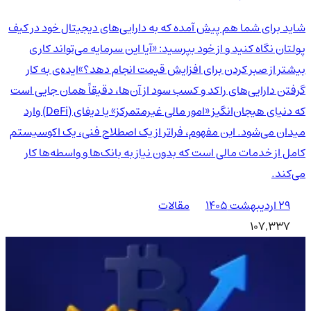
شاید برای شما هم پیش آمده که به دارایی‌های دیجیتال خود در کیف
پولتان نگاه کنید و از خود بپرسید: «آیا این سرمایه می‌تواند کاری
بیشتر از صبر کردن برای افزایش قیمت انجام دهد؟»ایده‌ی به کار
گرفتن دارایی‌های راکد و کسب سود از آن‌ها، دقیقاً همان جایی است
که دنیای هیجان‌انگیز «امور مالی غیرمتمرکز» یا دیفای (DeFi) وارد
میدان می‌شود. این مفهوم، فراتر از یک اصطلاح فنی، یک اکوسیستم
کامل از خدمات مالی است که بدون نیاز به بانک‌ها و واسطه‌ها کار
می‌کند.
۲۹ اردیبهشت ۱۴۰۵
مقالات
107,337