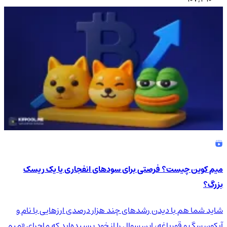
میم کوین چیست؟ فرصتی برای سودهای انفجاری یا یک ریسک
بزرگ؟
شاید شما هم با دیدن رشدهای چند هزار درصدی ارزهایی با نام و
آیکون سگ و قورباغه، این سوال را از خود پرسیده‌اید که ماجرای «میم