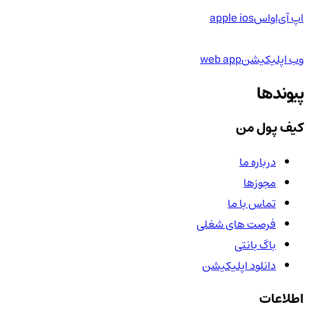
اپ آی‌او‌اس
apple ios
وب اپلیکیشن
web app
پیوندها
کیف پول من
درباره ما
مجوزها
تماس با ما
فرصت های شغلی
باگ بانتی
دانلود اپلیکیشن
اطلاعات