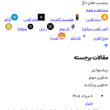
برچسب های داغ
مشاهده همه
بیت کوین
همستر کامبت
نات کوین
گرام
(تون کوین سابق)
اتریوم
ریپل
سولانا
دوج کوین
کاردانو
شیبا
مقالات برجسته
پیشنهادی
عناوین مهم
عناوین پربازدید
۸ مرداد ۱۴۰۵
اخبار