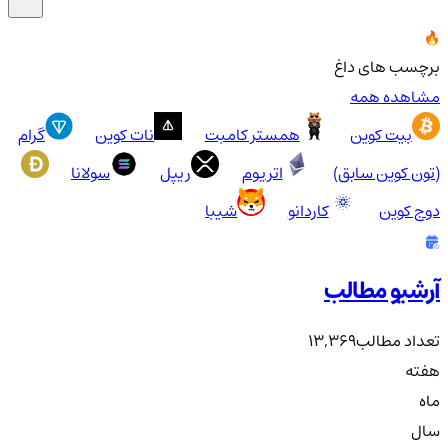
برچسب های داغ
مشاهده همه
بیت کوین
همستر کامبت
نات کوین
گرام
(تون کوین سابق)
اتریوم
ریپل
سولانا
دوج کوین
کاردانو
شیبا
آرشیو مطالب
تعداد مطالب
13,369
هفته
ماه
سال