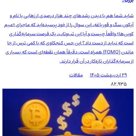
بزرگ؟
شاید شما هم با دیدن رشدهای چند هزار درصدی ارزهایی با نام و
آیکون سگ و قورباغه، این سوال را از خود پرسیده‌اید که ماجرای «میم
کوین‌ها» واقعاً چیست و آیا این تب‌وتاب، یک فرصت سرمایه‌گذاری
است که نباید از دست داد؟ این حس کنجکاوی که با کمی ترس از جا
ماندن (FOMO) همراه است، دقیقاً همان نقطه‌ای است که بسیاری
از سرمایه‌گذاران تازه‌کار در آن قرار دارند.
۲۹ اردیبهشت ۱۴۰۵
مقالات
82,935