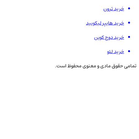
خرید ترون
خرید هایپر لیکویید
خرید دوج کوین
خرید لئو
تمامی حقوق مادی و معنوی محفوظ است.