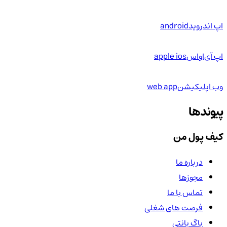
اپ اندروید
android
اپ آی‌او‌اس
apple ios
وب اپلیکیشن
web app
پیوندها
کیف پول من
درباره ما
مجوزها
تماس با ما
فرصت های شغلی
باگ بانتی