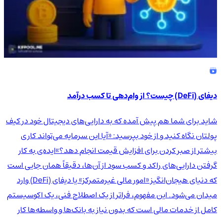
دیفای (DeFi) چیست؟ از وام‌دهی تا کسب درآمد
شاید برای شما هم پیش آمده که به دارایی‌های دیجیتال خود در کیف
پولتان نگاه کنید و از خود بپرسید: «آیا این سرمایه می‌تواند کاری
بیشتر از صبر کردن برای افزایش قیمت انجام دهد؟»ایده‌ی به کار
گرفتن دارایی‌های راکد و کسب سود از آن‌ها، دقیقاً همان جایی است
که دنیای هیجان‌انگیز «امور مالی غیرمتمرکز» یا دیفای (DeFi) وارد
میدان می‌شود. این مفهوم، فراتر از یک اصطلاح فنی، یک اکوسیستم
کامل از خدمات مالی است که بدون نیاز به بانک‌ها و واسطه‌ها کار