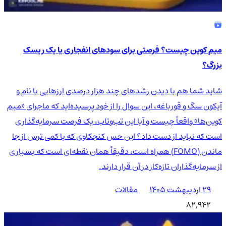
میم کوین چیست؟ فرصتی برای سودهای انفجاری یا یک ریسک
بزرگ؟
شاید شما هم با دیدن رشدهای چند هزار درصدی ارزهایی با نام و
آیکون سگ و قورباغه، این سوال را از خود پرسیده‌اید که ماجرای «میم
کوین‌ها» واقعاً چیست و آیا این تب‌وتاب، یک فرصت سرمایه‌گذاری
است که نباید از دست داد؟ این حس کنجکاوی که با کمی ترس از جا
ماندن (FOMO) همراه است، دقیقاً همان نقطه‌ای است که بسیاری
از سرمایه‌گذاران تازه‌کار در آن قرار دارند.
۲۹ اردیبهشت ۱۴۰۵
مقالات
82,942