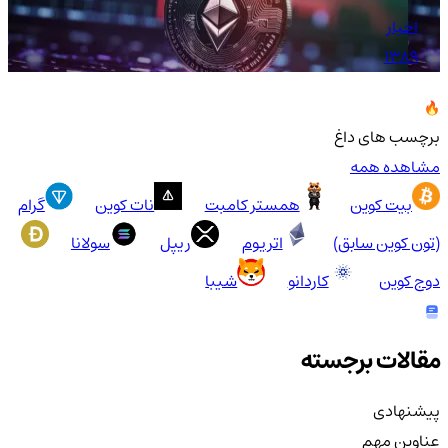
اخبار
1389
برچسب های داغ
مشاهده همه
بیت کوین
همستر کامبت
نات کوین
گرام
(تون کوین سابق)
اتریوم
ریپل
سولانا
دوج کوین
کاردانو
شیبا
مقالات برجسته
پیشنهادی
عناوین مهم