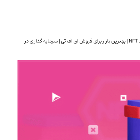
بازار ان ف تی (NFT) اوپن سی رو (Opensea pro) | بازار ان اف تی بلور چیست؟ | کارمزد صفر در معاملات ان اف تی | خرید و فروش nft | نحوه خرید NFT | بهترین بازار برای فروش ان اف تی | سرمایه گذاری در