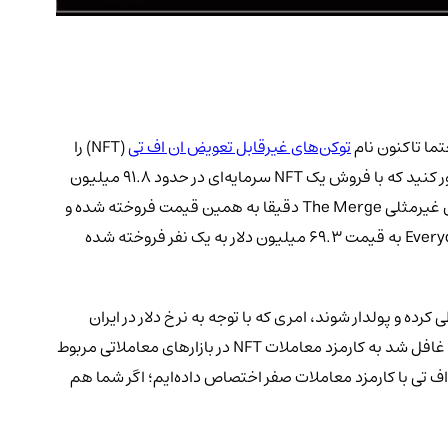
تما تاکنون نام
توکن‌های غیرقابل تعویض ان اف تی
(NFT) را
شنیده‌اید؛ در واقع معاملات NFT در دنیای امروز به یکی از روش‌های محبوب درآمدزایی تبدیل شده‌اند که دارای مزایای قابل توجهی هستند. تصور کنید که با فروش یک NFT سرمایه‌ای در حدود 91.8 میلیون
دلار به دست آورده‌اید، آیا به نظر شما دستیابی به چنین سرمایه‌ای با انجام معاملات NFT امری محال بنظر می‌رسد؟! جالب است بدانید که توکن غیرمثلی The Merge دقیقا به همین قیمت فروخته شده و
حدودا 30 هزار کلکسیونر، با همکاری هم توانستند بخش‌های از این NFT را خریداری نمایند یا مثلا توکن غیرمثلی Everydays: The First 5000 Days به قیمت 69.3 میلیون دلار به یک نفر فروخته شده
ده و پولدار شوند، امری که با توجه به نرخ دلار در ایران
چندان محال به نظر نمی‌رسد و حتی با ساخت و خرید و فروش NFTهای خرد نیز می‌توان به این هدف دست پیدا کرد؛ اما مسئله‌ای که نباید از آن غافل شد به کارمزد معاملات NFT در بازارهای معاملاتی مربوط
را به معرفی بازار ان اف تی با کارمزد معاملات صفر اختصاص داده‌ایم؛ اگر شما هم