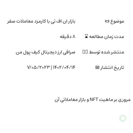
موضوع 📜
بازار ان اف تی با کارمزد معاملات صفر
مدت زمان مطالعه ⌛
8 دقیقه
منتشر شده توسط 🙍‍♂️
صرافی ارز دیجیتال کیف پول من
تاریخ انتشار 📅
1402/04/14 | 7/05/2023
مروری بر ماهیت NFT و بازار معاملاتی آن