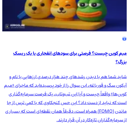
میم کوین چیست؟ فرصتی برای سودهای انفجاری یا یک ریسک
بزرگ؟
شاید شما هم با دیدن رشدهای چند هزار درصدی ارزهایی با نام و
آیکون سگ و قورباغه، این سوال را از خود پرسیده‌اید که ماجرای «میم
کوین‌ها» واقعاً چیست و آیا این تب‌وتاب، یک فرصت سرمایه‌گذاری
است که نباید از دست داد؟ این حس کنجکاوی که با کمی ترس از جا
ماندن (FOMO) همراه است، دقیقاً همان نقطه‌ای است که بسیاری
از سرمایه‌گذاران تازه‌کار در آن قرار دارند.