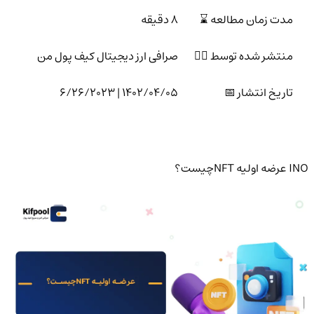
مدت زمان مطالعه ⌛
8 دقیقه
منتشر شده توسط 🙍‍♂️
صرافی ارز دیجیتال کیف پول من
تاریخ انتشار 📅
1402/04/05 | 6/26/2023
INO عرضه اولیه NFTچیست؟