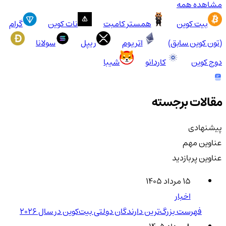
مشاهده همه
بیت کوین
همستر کامبت
نات کوین
گرام
(تون کوین سابق)
اتریوم
ریپل
سولانا
دوج کوین
کاردانو
شیبا
مقالات برجسته
پیشنهادی
عناوین مهم
عناوین پربازدید
۱۵ مرداد ۱۴۰۵
اخبار
فهرست بزرگ‌ترین دارندگان دولتی بیت‌کوین در سال 2026