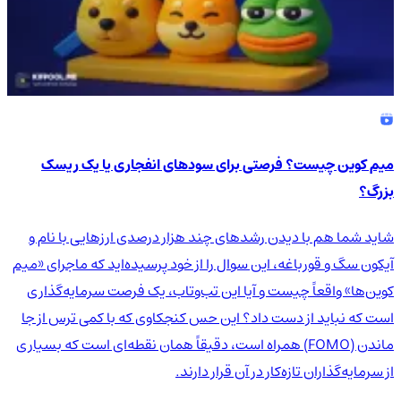
میم کوین چیست؟ فرصتی برای سودهای انفجاری یا یک ریسک
بزرگ؟
شاید شما هم با دیدن رشدهای چند هزار درصدی ارزهایی با نام و
آیکون سگ و قورباغه، این سوال را از خود پرسیده‌اید که ماجرای «میم
کوین‌ها» واقعاً چیست و آیا این تب‌وتاب، یک فرصت سرمایه‌گذاری
است که نباید از دست داد؟ این حس کنجکاوی که با کمی ترس از جا
ماندن (FOMO) همراه است، دقیقاً همان نقطه‌ای است که بسیاری
از سرمایه‌گذاران تازه‌کار در آن قرار دارند.