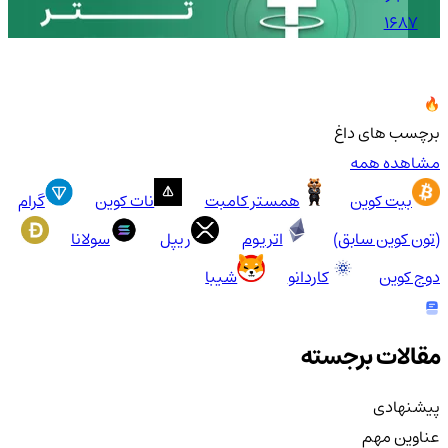
1687
برچسب های داغ
مشاهده همه
بیت کوین
همستر کامبت
نات کوین
گرام
(تون کوین سابق)
اتریوم
ریپل
سولانا
دوج کوین
کاردانو
شیبا
مقالات برجسته
پیشنهادی
عناوین مهم