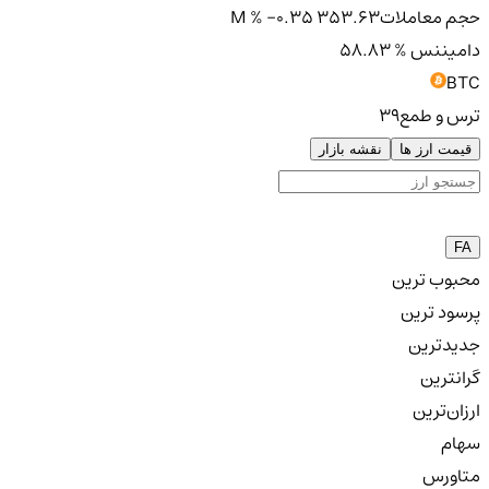
حجم معاملات
353.63 M
% -0.35
دامیننس
% 58.83
BTC
ترس و طمع
39
قیمت ارز ها
نقشه بازار
FA
محبوب ترین
پرسود ترین
جدیدترین
گرانترین
ارزان‌ترین
سهام
متاورس