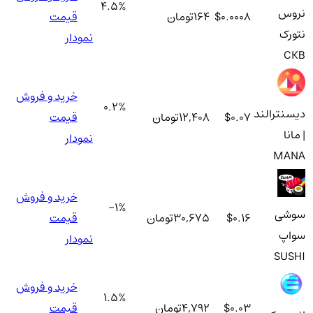
4.5
%
نروس
$0.0008
164
تومان
قیمت
نتورک
نمودار
CKB
خرید و فروش
0.2
%
دیسنترالند
$0.07
12,408
تومان
قیمت
| مانا
نمودار
MANA
خرید و فروش
-1
%
سوشی
$0.16
30,675
تومان
قیمت
سواپ
نمودار
SUSHI
خرید و فروش
1.5
%
$0.03
4,792
تومان
قیمت