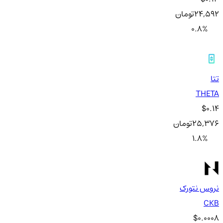
24,592
تومان
0.8
%
تتا
THETA
$0.14
25,376
تومان
1.8
%
نروس نتورک
CKB
$0.0008