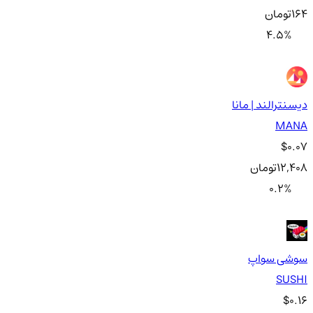
164
تومان
4.5
%
دیسنترالند | مانا
MANA
$0.07
12,408
تومان
0.2
%
سوشی سواپ
SUSHI
$0.16