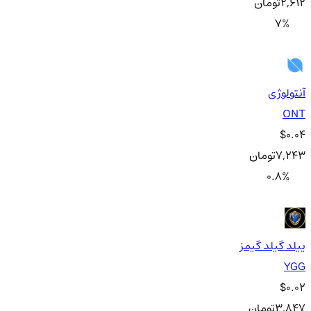
2,612
تومان
7
%
آنتولوژی
ONT
$0.04
7,243
تومان
0.8
%
ییلد گیلد گیمز
YGG
$0.02
3,847
تومان