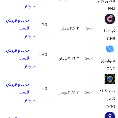
انجین کوین
نمودار
ENJ
خرید و فروش
7
%
$0.01
2,612
تومان
قیمت
کرومیا
نمودار
CHR
خرید و فروش
0.8
%
$0.04
7,243
تومان
قیمت
آنتولوژی
نمودار
ONT
خرید و فروش
10
%
ییلد گیلد
$0.02
3,847
تومان
قیمت
گیمز
نمودار
YGG