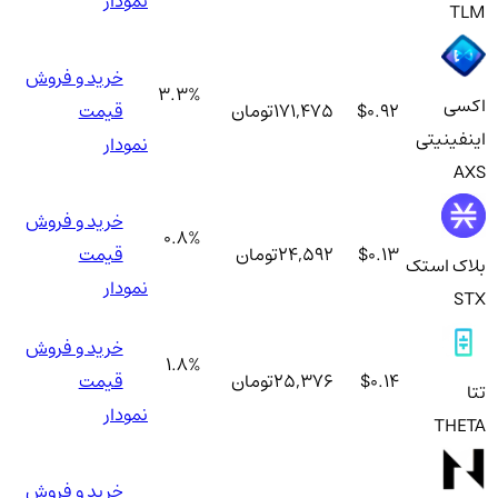
نمودار
TLM
خرید و فروش
3.3
%
اکسی
$0.92
171,475
تومان
قیمت
اینفینیتی
نمودار
AXS
خرید و فروش
0.8
%
$0.13
24,592
تومان
قیمت
بلاک استک
نمودار
STX
خرید و فروش
1.8
%
$0.14
25,376
تومان
قیمت
تتا
نمودار
THETA
خرید و فروش