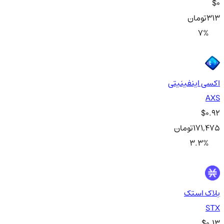
$0
313
تومان
7
%
اکسی اینفینیتی
AXS
$0.92
171,475
تومان
3.3
%
بلاک استک
STX
$0.13