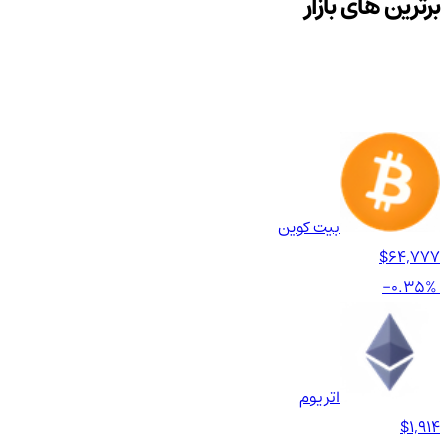
برترین های بازار
بیت کوین
$64,777
-0.35%
اتریوم
$1,914