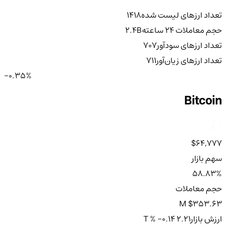
تعداد ارزهای لیست شده
1418
حجم معاملات ۲۴ ساعته
2.4B
تعداد ارزهای سودآور
707
تعداد ارزهای زیان‌آور
711
-0.35%
Bitcoin
$64,777
سهم بازار
58.83%
حجم معاملات
$353.63 M
ارزش بازار
2.21 T
% -0.14