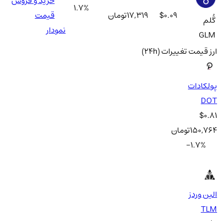
خرید و فروش
1.7
%
$0.09
17,319
تومان
قیمت
گُلم
نمودار
GLM
ارز
قیمت
تغییرات (24h)
پولکادات
DOT
$0.81
150,764
تومان
-1.7
%
الین وردز
TLM