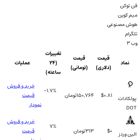
فن توکن
میم کوین
هوش مصنوعی
تلگرام
وب 3
تغییرات
قیمت
قیمت
نماد
(۲۴
عملیات
(دلاری)
(تومانی)
ساعته)
خرید و فروش
-1.7
%
$0.81
150,764
تومان
قیمت
پولکادات
نمودار
DOT
خرید و فروش
7
%
$0
313
تومان
قیمت
الین وردز