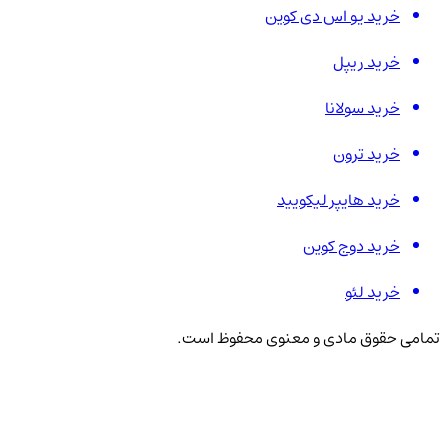
خرید یو اس دی کوین
خرید ریپل
خرید سولانا
خرید ترون
خرید هایپر لیکویید
خرید دوج کوین
خرید لئو
تمامی حقوق مادی و معنوی محفوظ است.