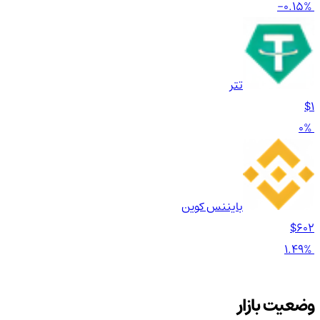
-0.15%
تتر
$1
0%
بایننس کوین
$602
1.49%
وضعیت بازار