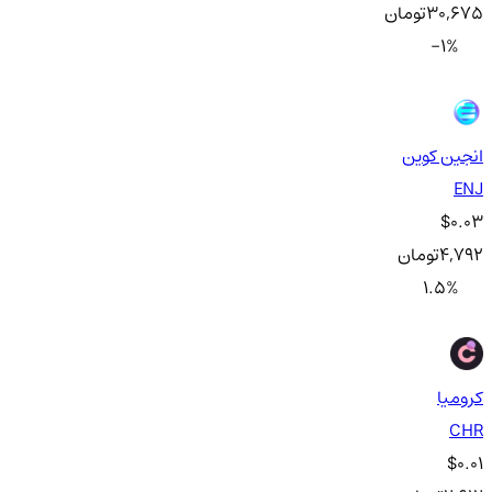
30,675
تومان
-1
%
انجین کوین
ENJ
$0.03
4,792
تومان
1.5
%
کرومیا
CHR
$0.01