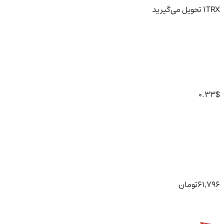
TRX
1
تحویل
می‌گیرید
0.33
$
61,796
تومان