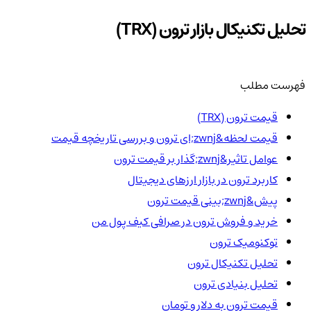
تحلیل تکنیکال بازار ترون (TRX)
فهرست مطلب
قیمت ترون (TRX)
قیمت لحظه&zwnj;ای ترون و بررسی تاریخچه قیمت
عوامل تاثیر&zwnj;گذار بر قیمت ترون
کاربرد ترون در بازار ارزهای دیجیتال
پیش&zwnj;بینی قیمت ترون
خرید و فروش ترون در صرافی کیف پول من
توکنومیک ترون
تحلیل تکنیکال ترون
تحلیل بنیادی ترون
قیمت ترون به دلار و تومان