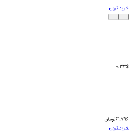
خرید ترون
0.33
$
61,796
تومان
خرید ترون