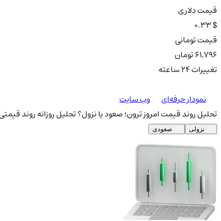
قیمت دلاری
0.33 $
قیمت تومانی
61,796 تومان
تغییرات ۲۴ ساعته
نمودار حرفه‌ای
وب سایت
تحلیل روند قیمت امروز ترون؛ صعود یا نزول؟
تحلیل روزانه روند قیمتی 
نزولی
صعودی