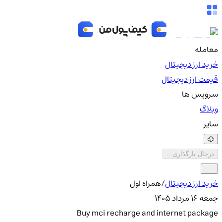
معامله
خرید ارز دیجیتال
قیمت ارز دیجیتال
سرویس ها
وبلاگ
سایر
درحال بارگذاری...
خرید ارز دیجیتال
/
همراه اول
جمعه ۱۶ مرداد ۱۴۰۵
Buy mci recharge and internet package