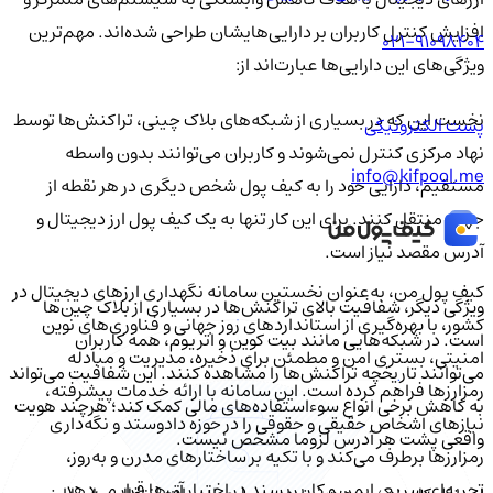
افزایش کنترل کاربران بر دارایی‌هایشان طراحی شده‌اند. مهم‌ترین
021-91098404
ویژگی‌های این دارایی‌ها عبارت‌اند از:
نخست این که در بسیاری از شبکه‌های بلاک چینی، تراکنش‌ها توسط
پست الکترونیکی
نهاد مرکزی کنترل نمی‌شوند و کاربران می‌توانند بدون واسطه
info@kifpool.me
مستقیم، دارایی خود را به کیف پول شخص دیگری در هر نقطه از
جهان منتقل کنند. برای این کار تنها به یک کیف پول ارز دیجیتال و
آدرس مقصد نیاز است.
کیف‌ پول من، به‌عنوان نخستین سامانه نگهداری ارزهای دیجیتال در
ویژگی دیگر، شفافیت بالای تراکنش‌ها در بسیاری از بلاک چین‌ها
کشور، با بهره‌گیری از استانداردهای روز جهانی و فناوری‌های نوین
است. در شبکه‌هایی مانند بیت کوین و اتریوم، همه کاربران
امنیتی، بستری امن و مطمئن برای ذخیره، مدیریت و مبادله
می‌توانند تاریخچه تراکنش‌ها را مشاهده کنند. این شفافیت می‌تواند
رمزارزها فراهم کرده است. این سامانه با ارائه خدمات پیشرفته،
به کاهش برخی انواع سوءاستفاده‌های مالی کمک کند؛ هرچند هویت
نیازهای اشخاص حقیقی و حقوقی را در حوزه دادوستد و نگه‌داری
واقعی پشت هر آدرس لزوما مشخص نیست.
رمزارزها برطرف می‌کند و با تکیه بر ساختارهای مدرن و به‌روز،
تجربه‌ای سریع، ایمن و کاربرپسند در اختیار آن‌ها قرار می‌دهد.