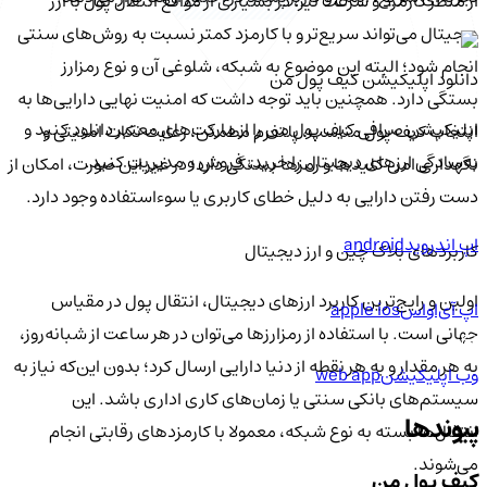
از منظر کارمزد و سرعت نیز، در بسیاری از مواقع انتقال پول با ارز
دیجیتال می‌تواند سریع‌تر و با کارمزد کمتر نسبت به روش‌های سنتی
انجام شود؛ البته این موضوع به شبکه، شلوغی آن و نوع رمزارز
دانلود اپلیکیشن کیف‌ پول من
بستگی دارد. همچنین باید توجه داشت که امنیت نهایی دارایی‌ها به
اپلیکیشن صرافی کیف پول من را از مارکت‌های معتبر دانلود کنید و
انتخاب کیف پول مناسب، پلتفرم مطمئن، رعایت نکات امنیتی و
به‌سادگی ارزهای دیجیتال را خرید، فروش و مدیریت کنید.
نگهداری امن کلیدها و رمزها بستگی دارد؛ در غیر این صورت، امکان از
دست رفتن دارایی به دلیل خطای کاربری یا سوءاستفاده وجود دارد.
اپ اندروید
android
کاربردهای بلاک چین و ارز دیجیتال
اولین و رایج‌ترین کاربرد ارزهای دیجیتال، انتقال پول در مقیاس
اپ آی‌او‌اس
apple ios
جهانی است. با استفاده از رمزارزها می‌توان در هر ساعت از شبانه‌روز،
به هر مقدار و به هر نقطه از دنیا دارایی ارسال کرد؛ بدون این‌که نیاز به
وب اپلیکیشن
web app
سیستم‌های بانکی سنتی یا زمان‌های کاری اداری باشد. این
پیوندها
انتقال‌ها بسته به نوع شبکه، معمولا با کارمزدهای رقابتی انجام
می‌شوند.
کیف پول من