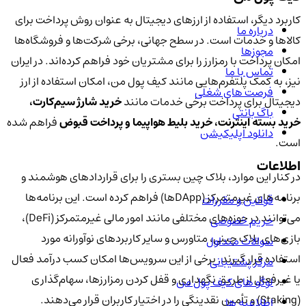
کاربرد دیگر، استفاده از ارزهای دیجیتال به عنوان روش پرداخت برای
درباره ما
کالاها و خدمات است. در سطح جهانی، برخی شرکت‌ها و فروشگاه‌ها
مجوزها
امکان پرداخت با رمزارز را برای مشتریان خود فراهم کرده‌اند. در ایران
تماس با ما
نیز، به کمک پلتفرم‌هایی مانند کیف پول من، امکان استفاده از ارز
فرصت های شغلی
دیجیتال برای پرداخت برخی خدمات مانند
خرید شارژ سیم‌کارت،
باگ بانتی
خرید بسته اینترنت، خرید بلیط هواپیما و پرداخت قبوض
فراهم شده
دانلود اپلیکیشن
است.
اطلاعات
در کنار این موارد، بلاک چین بستری را برای قراردادهای هوشمند و
برنامه‌های غیرمتمرکز (DAppها) فراهم کرده است. این برنامه‌ها
قوانین و مقررات
می‌توانند در حوزه‌های مختلفی مانند امور مالی غیرمتمرکز (DeFi)،
حریم خصوصی
بازی‌های بلاک چینی، متاورس و سایر کاربردهای نوآورانه مورد
سوالات متداول
استفاده قرار گیرند. برخی از این سرویس‌ها امکان کسب درآمد فعال
مرکز پشتیبانی
یا غیرفعال از طریق نگهداری و قفل کردن رمزارزها، سهام‌گذاری
لوگو های کیف پول من
(Staking) و تأمین نقدینگی را در اختیار کاربران قرار می‌دهند.
اطلاعیه ها