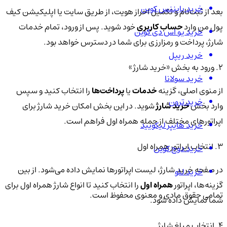
خرید بایننس کوین
بعد از ثبت‌نام و تکمیل احراز هویت، از طریق سایت یا اپلیکیشن کیف
پول من وارد
حساب کاربری
خود شوید. پس از ورود، تمام خدمات
خرید یو اس دی کوین
شارژ، پرداخت و رمزارزی برای شما در دسترس خواهد بود.
خرید ریپل
2. ورود به بخش «خرید شارژ»
خرید سولانا
از منوی اصلی، گزینه
خدمات
یا
پرداخت‌ها
را انتخاب کنید و سپس
خرید ترون
وارد بخش
خرید شارژ
شوید. در این بخش امکان خرید شارژ برای
اپراتورهای مختلف از جمله همراه اول فراهم است.
خرید هایپر لیکویید
3. انتخاب اپراتور همراه اول
خرید دوج کوین
در صفحه خرید شارژ، لیست اپراتورها نمایش داده می‌شود. از بین
خرید لئو
گزینه‌ها، اپراتور
همراه اول
را انتخاب کنید تا انواع شارژ همراه اول برای
تمامی حقوق مادی و معنوی محفوظ است.
شما نمایش داده شود.
4. انتخاب مبلغ شارژ