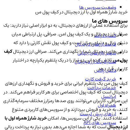
وضعیت سرویس ها
خرید شارژ همراه اول با ارز دیجیتال در کیف پول من
سرویس های ما
برای استفاده عملی از ارزهای دیجیتال، به دو ابزار اصلی نیاز دارید: یک
صرافی ارز دیجیتال و یک کیف پول امن. صرافی، پل ارتباطی میان
کسب درآمد
دنیای ریال و دنیای رمزارز است و کیف پول نقش کارتی را دارد که
قیمت ارزهای دیجیتال
دارایی‌های دیجیتال شما را نگهداری می‌کند. صرافی ارز دیجیتال
کیف
سهام بازارهای جهانی
پول من
تلاش کرده این دو نیاز را در یک پلتفرم یکپارچه در اختیار
استیکینگ ارز دیجیتال
کاربران قرار دهد.
دکس پلاس
خرید گیفت کارت
کیف پول من یک پلتفرم ایرانی برای خرید و فروش و نگهداری ارزهای
خدمات پرداخت
دیجیتال است که کیف پول اختصاصی برای هر کاربر فراهم می‌کند. در
ایرانسل
این صرافی، کاربران می‌توانند روی صدها رمزارز مختلف سرمایه‌گذاری
همراه اول
کنند، به خرید و فروش بپردازند و از سرویس‌های کاربردی متنوع
ارزهای پیش لیست
استفاده کنند. یکی از این سرویس‌ها، امکان
خرید شارژ همراه اول با
سرویس های API
ارز دیجیتال
است که به شما اجازه می‌دهد بدون نیاز به پرداخت ریالی