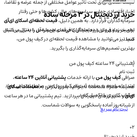
قیمت اسکای ای‌آی تحت تأثیر عوامل مختلفی از جمله عرضه و تقاضا،
اخبار اقتصادی جهان، سیاست‌های مالی کشورها و حتی رفتار
خرید ارز دیجیتال در 3 مرحله ساده
سرمایه‌گذاران قرار دارد. به همین دلیل،
قیمت لحظه‌ای اسکای ای‌آی
اهمیت زیادی دارد و معامله‌گران حرفه‌ای همواره آن را دنبال می‌کنند.
برای خرید و فروش ارز دیجیتال کافی‌ست این مراحل را به‌ترتیب دنبال
شما نیز می‌توانید با مشاهده قیمت لحظه‌ای در کیف پول من،
کنید:
بهترین تصمیم‌های سرمایه‌گذاری را بگیرید.
01
پشتیبانی ۲۴ ساعته کیف پول من
ثبت نام
صرافی
کیف پول من
با ارائه خدمات
پشتیبانی آنلاین ۲۴ ساعته
،
ابتدا با مراجعه به صفحه ثبت‌نام کیف‌ پول من، مراحل ابتدایی ایجاد
همیشه همراه شماست تا بتوانید بدون نگرانی به
معاملات اسکای
حساب کاربری را تکمیل کنید.
ای‌آی
و سایر ارزهای دیجیتال بپردازید. تیم پشتیبانی ما در هر ساعت
از شبانه‌روز آماده پاسخگویی به سوالات شماست.
ثبت نام سریع
02
خرید ارز دیجیتال