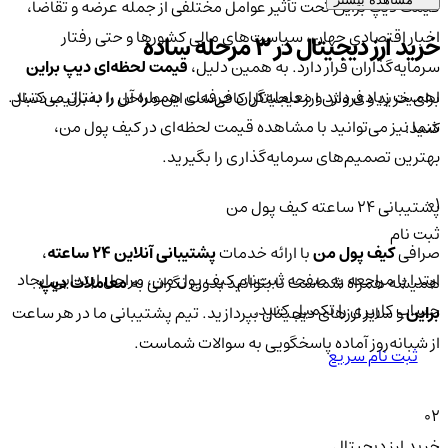
قیمت دیپ براین تحت تأثیر عوامل مختلفی از جمله عرضه و تقاضا،
اخبار اقتصادی جهان، سیاست‌های مالی کشورها و حتی رفتار
خرید ارز دیجیتال در 3 مرحله ساده
سرمایه‌گذاران قرار دارد. به همین دلیل،
قیمت لحظه‌ای دیپ براین
اهمیت زیادی دارد و معامله‌گران حرفه‌ای همواره آن را دنبال می‌کنند.
برای خرید و فروش ارز دیجیتال کافی‌ست این مراحل را به‌ترتیب دنبال
شما نیز می‌توانید با مشاهده قیمت لحظه‌ای در کیف پول من،
کنید:
بهترین تصمیم‌های سرمایه‌گذاری را بگیرید.
01
پشتیبانی ۲۴ ساعته کیف پول من
ثبت نام
صرافی
کیف پول من
با ارائه خدمات
پشتیبانی آنلاین ۲۴ ساعته
،
ابتدا با مراجعه به صفحه ثبت‌نام کیف‌ پول من، مراحل ابتدایی ایجاد
همیشه همراه شماست تا بتوانید بدون نگرانی به
معاملات دیپ
حساب کاربری را تکمیل کنید.
براین
و سایر ارزهای دیجیتال بپردازید. تیم پشتیبانی ما در هر ساعت
از شبانه‌روز آماده پاسخگویی به سوالات شماست.
ثبت نام سریع
02
خرید ارز دیجیتال