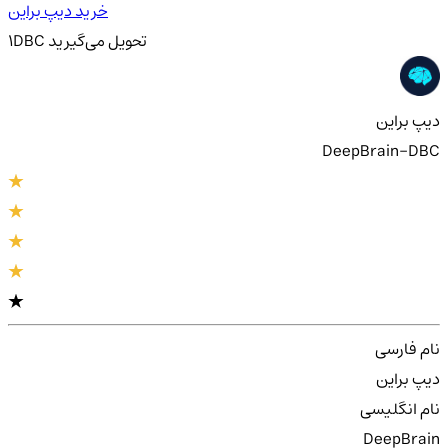
خرید دیپ براین
تحویل
می‌گیرید
DBC
1
دیپ براین
DeepBrain-DBC
نام فارسی
دیپ براین
نام انگلیسی
DeepBrain