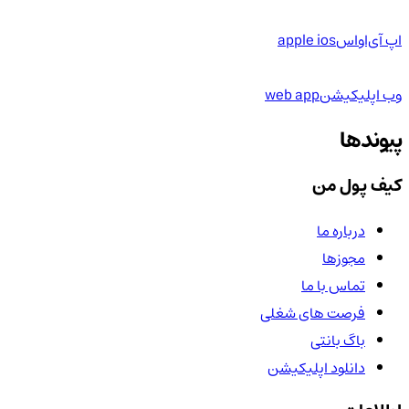
اپ آی‌او‌اس
apple ios
وب اپلیکیشن
web app
پیوندها
کیف پول من
درباره ما
مجوزها
تماس با ما
فرصت های شغلی
باگ بانتی
دانلود اپلیکیشن