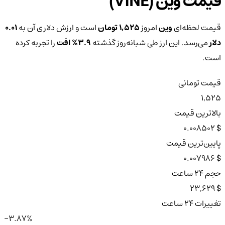
قیمت وین (VINE)
قیمت لحظه‌ای
وین
امروز
1,525 تومان
است و ارزش دلاری آن به
0.01
دلار
می‌رسد. این ارز طی شبانه‌روز گذشته
3.9%
افت
را تجربه کرده
است.
قیمت تومانی
1,525
بالاترین قیمت
$ 0.008502
پایین‌ترین قیمت
$ 0.007986
حجم ۲۴ ساعت
$ 23,629
تغییرات ۲۴ ساعت
-3.87%