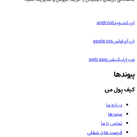
اپ اندروید
android
اپ آی‌او‌اس
apple ios
وب اپلیکیشن
web app
پیوندها
کیف پول من
درباره ما
مجوزها
تماس با ما
فرصت های شغلی