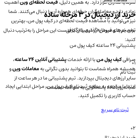
سرمایه‌گذاران قرار دارد. به همین دلیل،
قیمت لحظه‌ای وین
اهمیت
زیادی دارد و معامله‌گران حرفه‌ای همواره آن را دنبال می‌کنند. شما
خرید ارز دیجیتال در 3 مرحله ساده
نیز می‌توانید با مشاهده قیمت لحظه‌ای در کیف پول من، بهترین
تصمیم‌های سرمایه‌گذاری را بگیرید.
برای خرید و فروش ارز دیجیتال کافی‌ست این مراحل را به‌ترتیب دنبال
کنید:
پشتیبانی ۲۴ ساعته کیف پول من
صرافی
کیف پول من
با ارائه خدمات
پشتیبانی آنلاین ۲۴ ساعته
،
01
همیشه همراه شماست تا بتوانید بدون نگرانی به
معاملات وین
و
ثبت نام
سایر ارزهای دیجیتال بپردازید. تیم پشتیبانی ما در هر ساعت از
ابتدا با مراجعه به صفحه ثبت‌نام کیف‌ پول من، مراحل ابتدایی ایجاد
شبانه‌روز آماده پاسخگویی به سوالات شماست.
حساب کاربری را تکمیل کنید.
ثبت نام سریع
02
خرید ارز دیجیتال