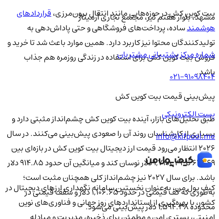
بیت کوین کش در حوزه‌هایی مانند انتقال برون‌مرزی،
قراردادهای
مشهد، بلوار هفتم تیر، مجتمع تجاری آرمیتاژ
هوشمند
ساده، پرداخت‌های فروشگاهی و حتی پاداش‌دهی به
تولیدکنندگان محتوا نیز کاربرد دارد. همین موارد باعث شد تا خرید و
شماره مرکز پشتیبانی مشتریان
فروش بیت کوین کش برای استفاده در زندگی روزمره هم جذاب
باشد.
021-91098404
پیش‌بینی قیمت بیت کوین کش
پست الکترونیکی
طبق تحلیل‌های بازار، آینده بیت کوین کش چشم‌انداز مثبتی دارد و
بسیاری از کارشناسان روند آن را صعودی پیش‌بینی می‌کنند. در سال
info@kifpool.me
۲۰۲۶ انتظار می‌رود قیمت ارز دیجیتال بیت کوین کش در بازه‌ای بین
۶۳۱.۶۹ تا ۱,۷۴۸.۳۲ دلار نوسان کند و میانگین آن حدود ۹۱۴.۸۵ دلار
باشد. برای سال ۲۰۲۷ نیز چشم‌انداز کلی همچنان مثبت است؛
کیف‌ پول من، به‌عنوان نخستین سامانه نگهداری ارزهای دیجیتال در
به‌طوری که کف قیمتی در حدود ۱,۱۰۶.۶۵ دلار و سقف قیمتی در
کشور، با بهره‌گیری از استانداردهای روز جهانی و فناوری‌های نوین
محدوده ۱,۵۹۴.۳۸ دلار پیش‌بینی می‌شود.
امنیتی، بستری امن و مطمئن برای ذخیره، مدیریت و مبادله