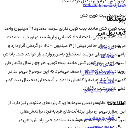
کوین کش در ایران تبدیل کرده است.
وب اپلیکیشن
web app
توکنومیک بیت کوین کش
پیوندها
بیت کوین کش مانند بیت کوین دارای عرضه محدود ۲۱ میلیون واحد
کیف پول من
است که این ویژگی باعث ایجاد کمیابی و ارزشمندی آن در بلندمدت
می‌شود. در حال حاضر بیش از ۱۹ میلیون BCH در گردش قرار دارد و
درباره ما
باقی‌مانده آن طی فرآیند استخراج به‌مرور وارد بازار خواهد شد. پاداش
مجوزها
استخراج در بیت کوین کش مانند بیت کوین، هر چهار سال یک‌بار طی
تماس با ما
رویداد
هاوینگ (Halving)
نصف می‌شود که این موضوع می‌تواند در
فرصت های شغلی
گذر زمان فشار عرضه را کاهش داده و بر قیمت ارز دیجیتال بیت کوین
باگ بانتی
کش تاثیر مثبت بگذارد.
دانلود اپلیکیشن
توکن BCH علاوه‌بر نقش سرمایه‌ای، کاربردهای متنوعی نیز دارد. از
اطلاعات
این رمزارز می‌توان برای پرداخت‌های فردبه‌فرد، تراکنش‌های
قوانین و مقررات
بین‌المللی، قراردادهای هوشمند ساده و حتی پاداش‌دهی در
حریم خصوصی