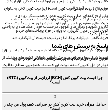
03
کلان و خرد قرار دارد. یکی از مهم‌ترین آن‌ها وضعیت کلی بازار ارزهای
مدیریت دارایی دیجیتال
دیجیتال و روند قیمتی بیت کوین است؛ زیرا بیت کوین کش به‌عنوان
یکی از فورک‌های اصلی بیت کوین، همواره همبستگی زیادی با
پس از خرید ارز دیجیتال می‌توانید وارد داشبورد مدیریت حساب
حرکت‌های صعودی یا نزولی آن دارد. علاوه‌بر این، میزان پذیرش بیت
کاربری شوید و رمزارزهای موجود در حساب خود را مشاهده یا به‌راحتی
کوین کش در میان کاربران، به‌ویژه در حوزه پرداخت‌های خرد و
منتقل کنید.
فروشگاهی، می‌تواند بر تقاضا و در نتیجه قیمت آن اثرگذار باشد.
پاسخ به پرسش های شما
از سوی دیگر، به‌روزرسانی‌های شبکه، اخبار مرتبط با پذیرش این رمزارز
توسط شرکت‌ها و صرافی‌ها و حتی قوانین نظارتی کشورهای مختلف از
در این بخش می‌توانید پاسخ پرسش‌های احتمالی خود را بیابید
دیگر عوامل تعیین‌کننده قیمت آن هستند. همچنین، سطح فعالیت
1
ماینرها و قدرت هش شبکه نقش مهمی در امنیت و پایداری
بلاک
چرا قیمت بیت کوین کش (BCH) ارزان‌تر از بیت‌کوین (BTC)
چین
بیت کوین کش دارد که به‌طور غیرمستقیم می‌تواند بر ارزش آن
است؟
تاثیر بگذارد.
2
حداقل میزان خرید بیت کوین کش در صرافی کیف پول من چقدر
است؟