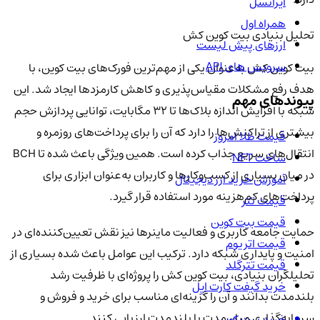
ایرانسل
همراه اول
تحلیل بنیادی بیت کوین کش
ارزهای پیش لیست
سرویس های API
بیت کوین کش به‌عنوان یکی از مهم‌ترین فورک‌های بیت کوین، با
هدف رفع مشکلات مقیاس‌پذیری و کاهش کارمزدها ایجاد شد. این
پیوندهای مهم
شبکه با افزایش اندازه بلاک‌ها تا ۳۲ مگابایت، توانایی پردازش حجم
بیشتری از تراکنش‌ها را دارد که آن را برای پرداخت‌های روزمره و
قیمت طلا امروز
انتقال‌های سریع جذاب کرده است. همین ویژگی باعث شده تا BCH
ساخت NFT
در میان بسیاری از کسب‌وکارها و کاربران به‌عنوان ابزاری برای
آموزش خرید ارز دیجیتال
پرداخت‌های کم‌هزینه مورد استفاده قرار گیرد.
قیمت تتر
قیمت بیت کوین
حمایت جامعه کاربری و فعالیت ماینرها نیز نقش تعیین‌کننده‌ای در
قیمت اتریوم
امنیت و پایداری شبکه دارد. ترکیب این عوامل باعث شده بسیاری از
قیمت تترگلد
تحلیلگران بنیادی، بیت کوین کش را پروژه‌ای با ظرفیت رشد
خرید گیفت کارت اپل
بلندمدت بدانند و آن را گزینه‌ای مناسب برای خرید و فروش و
سرمایه‌گذاری میان‌مدت یا بلندمدت ارزیابی کنند.
خرید بیت کوین