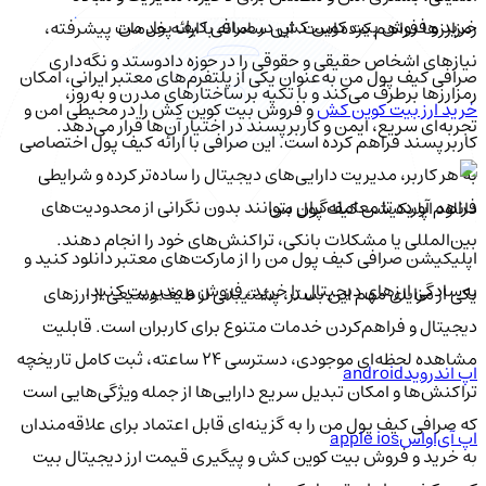
خرید و فروش بیت کوین کش در صرافی کیف پول من
رمزارزها فراهم کرده است. این سامانه با ارائه خدمات پیشرفته،
نیازهای اشخاص حقیقی و حقوقی را در حوزه دادوستد و نگه‌داری
صرافی کیف پول من به‌عنوان یکی از پلتفرم‌های معتبر ایرانی، امکان
رمزارزها برطرف می‌کند و با تکیه بر ساختارهای مدرن و به‌روز،
خرید ارز بیت کوین کش
و فروش بیت کوین کش را در محیطی امن و
تجربه‌ای سریع، ایمن و کاربرپسند در اختیار آن‌ها قرار می‌دهد.
کاربرپسند فراهم کرده است. این صرافی با ارائه کیف پول اختصاصی
به هر کاربر، مدیریت دارایی‌های دیجیتال را ساده‌تر کرده و شرایطی
فراهم آورده تا معامله‌گران بتوانند بدون نگرانی از محدودیت‌های
دانلود اپلیکیشن کیف‌ پول من
بین‌المللی یا مشکلات بانکی، تراکنش‌های خود را انجام دهند.
اپلیکیشن صرافی کیف پول من را از مارکت‌های معتبر دانلود کنید و
به‌سادگی ارزهای دیجیتال را خرید، فروش و مدیریت کنید.
یکی از مزایای مهم این بستر، پشتیبانی از طیف وسیعی از ارزهای
دیجیتال و فراهم‌کردن خدمات متنوع برای کاربران است. قابلیت
مشاهده لحظه‌ای موجودی، دسترسی ۲۴ ساعته، ثبت کامل تاریخچه
اپ اندروید
android
تراکنش‌ها و امکان تبدیل سریع دارایی‌ها از جمله ویژگی‌هایی است
که صرافی کیف پول من را به گزینه‌ای قابل اعتماد برای علاقه‌مندان
اپ آی‌او‌اس
apple ios
به خرید و فروش بیت کوین کش و پیگیری قیمت ارز دیجیتال بیت