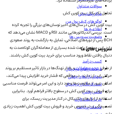
برنامه‌های غیرمتمرکز استفاده کرد.
سوالات متداول
تحلیل تکنیکال بیت کوین کش
مرکز پشتیبانی
لوگو های کیف پول من
بیت کوین کش در سال‌های اخیر نوسان‌های بزرگی را تجربه کرده
اطلاعیه ها
است. بررسی اندیکاتورهایی مانند RSI و MACD نشان می‌دهد که
وضعیت سرویس ها
BCH پس از دوره‌های اصلاحی، تمایل به بازگشت به روند صعودی
دارد. این موضوع باعث شده بسیاری از معامله‌گران کوتاه‌مدت به
سرویس های ما
دنبال یافتن نقاط ورود مناسب برای خرید بیت کوین کش باشند.
کسب درآمد
از طرفی
حجم معاملات
و رفتار نهنگ‌ها در بازار تاثیر مستقیم بر روند
قیمت ارزهای دیجیتال
حرکتی این ارز دارند. در مواقعی که فشار خرید افزایش پیدا می‌کند،
سهام بازارهای جهانی
امکان عبور از مقاومت‌ها وجود دارد و این امر می‌تواند فرصت مناسبی
استیکینگ ارز دیجیتال
برای فروش بیت کوین کش در سطوح بالاتر فراهم آورد. بنابراین
دکس پلاس
استفاده از ابزارهای تکنیکال در کنار مدیریت ریسک، برای
خرید گیفت کارت
تصمیم‌گیری در خصوص خرید و فروش بیت کوین کش اهمیت زیادی
خدمات پرداخت
دارد.