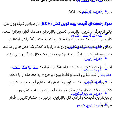
خرید اتریوم
نمودار لحظه‌ای قیمت BCH
خرید تتر
نمودار لحظه‌ای قیمت بیت کوین کش (BCH)
در صرافی کیف پول من
یکی از حرفه‌ای‌ترین ابزارهای تحلیل بازار برای معامله‌گران رمزارز است.
خرید بایننس کوین
کاربران می‌توانند به‌صورت زنده تغییرات قیمت BCH را در بازه‌های
زمانی مختلف مشاهده کرده و روند بازار را با کمک شاخص‌هایی مانند
خرید یو اس دی کوین
حجم معاملات، میانگین متحرک و دیتای تکنیکال دیگر بررسی کنند.
خرید ریپل
این قابلیت باعث می‌شود معامله‌گران بتوانند
سطوح مقاومت و
خرید سولانا
حمایت
را شناسایی کنند و نقاط ورود و خروج به معامله را با دقت
خرید ترون
بالاتری انتخاب نمایند. علاوه‌بر نمایش لحظه‌ای قیمت بیت کوین
کش، اطلاعات کاربردی مثل درصد تغییرات روزانه، بالاترین و
خرید هایپر لیکویید
پایین‌ترین قیمت و ارزش کل بازار این ارز نیز در اختیار کاربران قرار
می‌گیرد.
خرید دوج کوین